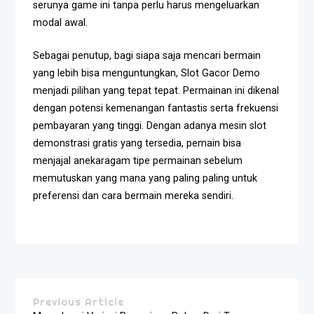
serunya game ini tanpa perlu harus mengeluarkan
modal awal.
Sebagai penutup, bagi siapa saja mencari bermain
yang lebih bisa menguntungkan, Slot Gacor Demo
menjadi pilihan yang tepat tepat. Permainan ini dikenal
dengan potensi kemenangan fantastis serta frekuensi
pembayaran yang tinggi. Dengan adanya mesin slot
demonstrasi gratis yang tersedia, pemain bisa
menjajal anekaragam tipe permainan sebelum
memutuskan yang mana yang paling paling untuk
preferensi dan cara bermain mereka sendiri.
Previous Article