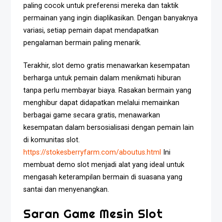
paling cocok untuk preferensi mereka dan taktik
permainan yang ingin diaplikasikan. Dengan banyaknya
variasi, setiap pemain dapat mendapatkan
pengalaman bermain paling menarik.
Terakhir, slot demo gratis menawarkan kesempatan
berharga untuk pemain dalam menikmati hiburan
tanpa perlu membayar biaya. Rasakan bermain yang
menghibur dapat didapatkan melalui memainkan
berbagai game secara gratis, menawarkan
kesempatan dalam bersosialisasi dengan pemain lain
di komunitas slot.
https://stokesberryfarm.com/aboutus.html
Ini
membuat demo slot menjadi alat yang ideal untuk
mengasah keterampilan bermain di suasana yang
santai dan menyenangkan.
Saran Game Mesin Slot