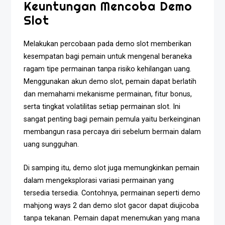
Keuntungan Mencoba Demo
Slot
Melakukan percobaan pada demo slot memberikan
kesempatan bagi pemain untuk mengenal beraneka
ragam tipe permainan tanpa risiko kehilangan uang.
Menggunakan akun demo slot, pemain dapat berlatih
dan memahami mekanisme permainan, fitur bonus,
serta tingkat volatilitas setiap permainan slot. Ini
sangat penting bagi pemain pemula yaitu berkeinginan
membangun rasa percaya diri sebelum bermain dalam
uang sungguhan.
Di samping itu, demo slot juga memungkinkan pemain
dalam mengeksplorasi variasi permainan yang
tersedia tersedia. Contohnya, permainan seperti demo
mahjong ways 2 dan demo slot gacor dapat diujicoba
tanpa tekanan. Pemain dapat menemukan yang mana