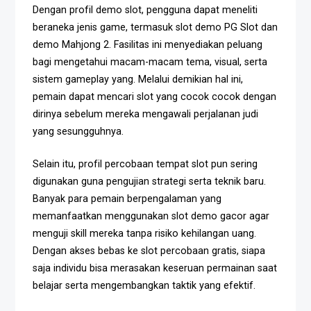
Dengan profil demo slot, pengguna dapat meneliti
beraneka jenis game, termasuk slot demo PG Slot dan
demo Mahjong 2. Fasilitas ini menyediakan peluang
bagi mengetahui macam-macam tema, visual, serta
sistem gameplay yang. Melalui demikian hal ini,
pemain dapat mencari slot yang cocok cocok dengan
dirinya sebelum mereka mengawali perjalanan judi
yang sesungguhnya.
Selain itu, profil percobaan tempat slot pun sering
digunakan guna pengujian strategi serta teknik baru.
Banyak para pemain berpengalaman yang
memanfaatkan menggunakan slot demo gacor agar
menguji skill mereka tanpa risiko kehilangan uang.
Dengan akses bebas ke slot percobaan gratis, siapa
saja individu bisa merasakan keseruan permainan saat
belajar serta mengembangkan taktik yang efektif.