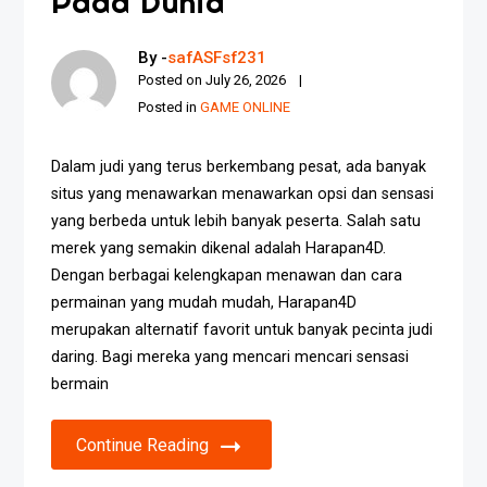
Pada Dunia
By -
safASFsf231
Posted on
July 26, 2026
Posted in
GAME ONLINE
Dalam judi yang terus berkembang pesat, ada banyak
situs yang menawarkan menawarkan opsi dan sensasi
yang berbeda untuk lebih banyak peserta. Salah satu
merek yang semakin dikenal adalah Harapan4D.
Dengan berbagai kelengkapan menawan dan cara
permainan yang mudah mudah, Harapan4D
merupakan alternatif favorit untuk banyak pecinta judi
daring. Bagi mereka yang mencari mencari sensasi
bermain
Continue Reading