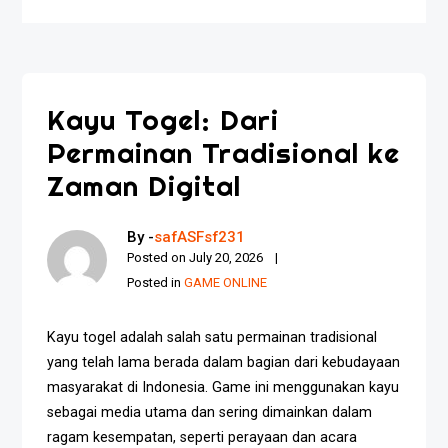
Kayu Togel: Dari
Permainan Tradisional ke
Zaman Digital
By -
safASFsf231
Posted on
July 20, 2026
Posted in
GAME ONLINE
Kayu togel adalah salah satu permainan tradisional
yang telah lama berada dalam bagian dari kebudayaan
masyarakat di Indonesia. Game ini menggunakan kayu
sebagai media utama dan sering dimainkan dalam
ragam kesempatan, seperti perayaan dan acara