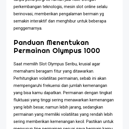
perkembangan teknologis, mesin slot online selalu
berinovasi, memberikan pengalaman bermain yg
semakin interaktif dan menghibur untuk beberapa
penggemarnya.
Panduan Menentukan
Permainan Olympus 1000
Saat memilih Slot Olympus Seribu, krusial agar
memahami beragam fitur yang ditawarkan.
Perhitungkan volatilitas permainan, sebab ini akan
mempengaruhi frekuensi dan jumlah kemenangan
yang bisa kamu dapatkan. Permainan dengan tingkat
fluktuasi yang tinggi sering menawarkan kemenangan
yang lebih besar, namun lebih jarang, sedangkan
permainan yang memiliki volatilitas yang rendah lebih
sering memberikan kemenangan kecil. Pastikan untuk
menyusun tipe permainan sesuai gaya bermain kamu.