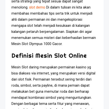
serta strategi yang tepat sesuai dapat sangat
menolong.
slot demo
Di dalam tulisan ini kita akan
membahas membahas tips serta trik untuk menjadi
ahli dalam permainan ini dan mengeksplorasi
mengapa slot telah menjadi kesukaan di kalangan
kalangan petaruh berpengalaman. Siapkan diri agar
menemukan semua misteri dari keberhasilan bermain
Mesin Slot Olympus 1000 Gacor.
Definisi Mesin Slot Online
Mesin Slot daring merupakan permainan kasino yg
bisa diakses via internet, yang merupakan versi digital
dari slot fisik. Permainan tersebut sering terdiri dari
roda, simbol, serta payline, di mana pemain dapat
melakukan bet guna memutar roda dan berharap
mendapat kombinasi simbol yang menguntungkan.
Dengan berbagai tema serta fitur yang menawan,