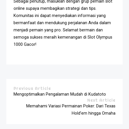
Sebagai penutup, masuklah dengan grup pemain slot
online supaya membagikan strategi dan tips.
Komunitas ini dapat menyediakan informasi yang
bermanfaat dan mendukung perjalanan Anda dalam
menjadi pemain yang pro. Selamat bermain dan
semoga sukses meraih kemenangan di Slot Olympus
1000 Gacor!
Previous Article
Mengoptimalkan Pengalaman Mudah di Kudatoto
Next Article
Memahami Variasi Permainan Poker: Dari Texas
Hold’em hingga Omaha