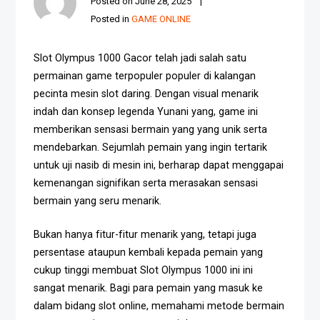
Posted on
June 28, 2025
Posted in
GAME ONLINE
Slot Olympus 1000 Gacor telah jadi salah satu
permainan game terpopuler populer di kalangan
pecinta mesin slot daring. Dengan visual menarik
indah dan konsep legenda Yunani yang, game ini
memberikan sensasi bermain yang yang unik serta
mendebarkan. Sejumlah pemain yang ingin tertarik
untuk uji nasib di mesin ini, berharap dapat menggapai
kemenangan signifikan serta merasakan sensasi
bermain yang seru menarik.
Bukan hanya fitur-fitur menarik yang, tetapi juga
persentase ataupun kembali kepada pemain yang
cukup tinggi membuat Slot Olympus 1000 ini ini
sangat menarik. Bagi para pemain yang masuk ke
dalam bidang slot online, memahami metode bermain