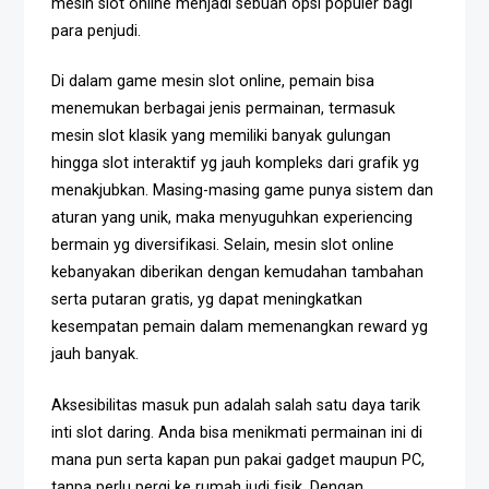
mesin slot online menjadi sebuah opsi populer bagi
para penjudi.
Di dalam game mesin slot online, pemain bisa
menemukan berbagai jenis permainan, termasuk
mesin slot klasik yang memiliki banyak gulungan
hingga slot interaktif yg jauh kompleks dari grafik yg
menakjubkan. Masing-masing game punya sistem dan
aturan yang unik, maka menyuguhkan experiencing
bermain yg diversifikasi. Selain, mesin slot online
kebanyakan diberikan dengan kemudahan tambahan
serta putaran gratis, yg dapat meningkatkan
kesempatan pemain dalam memenangkan reward yg
jauh banyak.
Aksesibilitas masuk pun adalah salah satu daya tarik
inti slot daring. Anda bisa menikmati permainan ini di
mana pun serta kapan pun pakai gadget maupun PC,
tanpa perlu pergi ke rumah judi fisik. Dengan