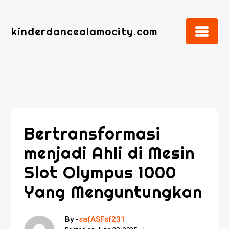
Skip
to
kinderdancealamocity.com
content
Bertransformasi
menjadi Ahli di Mesin
Slot Olympus 1000
Yang Menguntungkan
By -
safASFsf231