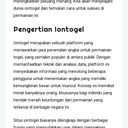
meningkatkan peluang menang. Kita akan menjelajahi
dunia iontogel dan temukan cara untuk sukses di
permainan ini.
Pengertian Iontogel
Iontogel merupakan sebuah platform yang
menawarkan jasa peramalan angka untuk permainan
togel, yang semakin populer di antara publik. Dengan
memanfaatkan teknik dan analisis data, platform ini
menyediakan informasi yang menolong beberapa
pengguna untuk menentukan angka yang memiliki
kemungkinan besar untuk muncul. Konsep ini memikat
minat banyaknya orang, khususnya bagi individu yang
hendak meraih keuntungan dari permainan yang
terkenal di berbagai negara ini.
Situs iontogel biasanya dilengkapi dengan berbagai
fungsi yang memudahkan user dalam mengakses