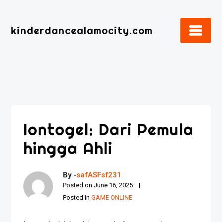
Skip
to
kinderdancealamocity.com
content
Iontogel: Dari Pemula
hingga Ahli
By -
safASFsf231
Posted on
June 16, 2025
Posted in
GAME ONLINE