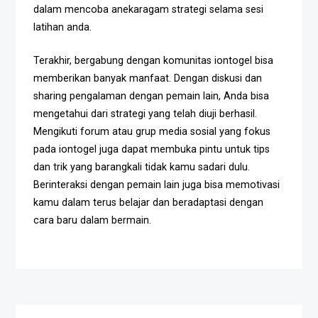
dalam mencoba anekaragam strategi selama sesi
latihan anda.
Terakhir, bergabung dengan komunitas iontogel bisa
memberikan banyak manfaat. Dengan diskusi dan
sharing pengalaman dengan pemain lain, Anda bisa
mengetahui dari strategi yang telah diuji berhasil.
Mengikuti forum atau grup media sosial yang fokus
pada iontogel juga dapat membuka pintu untuk tips
dan trik yang barangkali tidak kamu sadari dulu.
Berinteraksi dengan pemain lain juga bisa memotivasi
kamu dalam terus belajar dan beradaptasi dengan
cara baru dalam bermain.