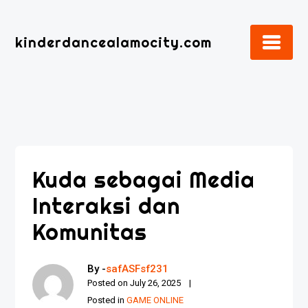
Skip
to
kinderdancealamocity.com
content
Kuda sebagai Media
Interaksi dan
Komunitas
By -
safASFsf231
Posted on
July 26, 2025
Posted in
GAME ONLINE