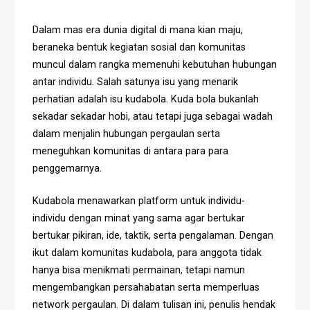
Dalam mas era dunia digital di mana kian maju,
beraneka bentuk kegiatan sosial dan komunitas
muncul dalam rangka memenuhi kebutuhan hubungan
antar individu. Salah satunya isu yang menarik
perhatian adalah isu kudabola. Kuda bola bukanlah
sekadar sekadar hobi, atau tetapi juga sebagai wadah
dalam menjalin hubungan pergaulan serta
meneguhkan komunitas di antara para para
penggemarnya.
Kudabola menawarkan platform untuk individu-
individu dengan minat yang sama agar bertukar
bertukar pikiran, ide, taktik, serta pengalaman. Dengan
ikut dalam komunitas kudabola, para anggota tidak
hanya bisa menikmati permainan, tetapi namun
mengembangkan persahabatan serta memperluas
network pergaulan. Di dalam tulisan ini, penulis hendak