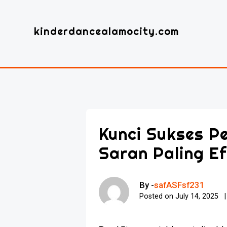
Skip
to
kinderdancealamocity.com
content
Kunci Sukses P
Saran Paling Ef
By -
safASFsf231
Posted on
July 14, 2025