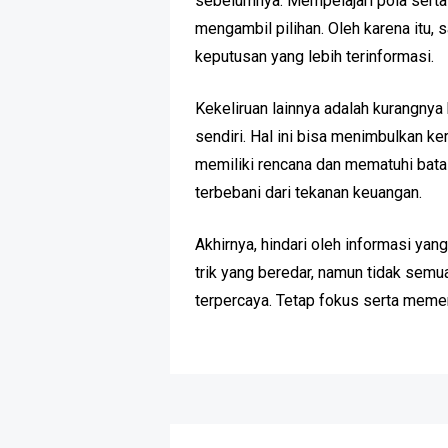
sebelumnya. Mempelajari pola serta 
mengambil pilihan. Oleh karena itu
keputusan yang lebih terinformasi.
Kekeliruan lainnya adalah kurangny
sendiri. Hal ini bisa menimbulkan k
memiliki rencana dan mematuhi bata
terbebani dari tekanan keuangan.
Akhirnya, hindari oleh informasi yang 
trik yang beredar, namun tidak sem
terpercaya. Tetap fokus serta memer