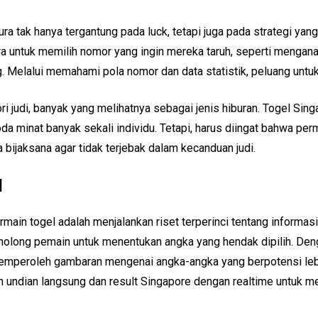
a tak hanya tergantung pada luck, tetapi juga pada strategi yan
 untuk memilih nomor yang ingin mereka taruh, seperti menganal
 Melalui memahami pola nomor dan data statistik, peluang untuk
ri judi, banyak yang melihatnya sebagai jenis hiburan. Togel S
a minat banyak sekali individu. Tetapi, harus diingat bahwa perm
a bijaksana agar tidak terjebak dalam kecanduan judi.
l
rmain togel adalah menjalankan riset terperinci tentang informas
enolong pemain untuk menentukan angka yang hendak dipilih. De
memperoleh gambaran mengenai angka-angka yang berpotensi lebih
n undian langsung dan result Singapore dengan realtime untuk m