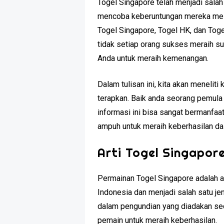
Togel Singapore telah menjadi salah 
mencoba keberuntungan mereka mela
Togel Singapore, Togel HK, dan Tog
tidak setiap orang sukses meraih s
Anda untuk meraih kemenangan.
Dalam tulisan ini, kita akan menelit
terapkan. Baik anda seorang pemula
informasi ini bisa sangat bermanfaat
ampuh untuk meraih keberhasilan da
Arti Togel Singapor
Permainan Togel Singapore adalah akt
Indonesia dan menjadi salah satu je
dalam pengundian yang diadakan seca
pemain untuk meraih keberhasilan.