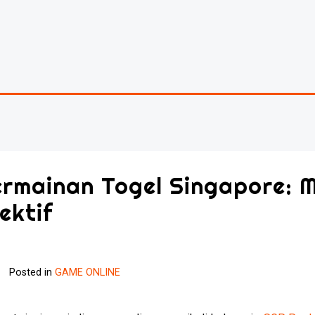
ermainan Togel Singapore: 
ektif
Posted in
GAME ONLINE