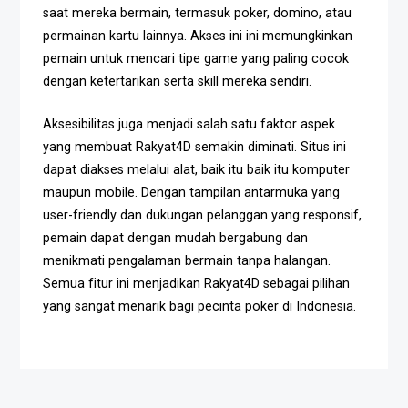
saat mereka bermain, termasuk poker, domino, atau
permainan kartu lainnya. Akses ini ini memungkinkan
pemain untuk mencari tipe game yang paling cocok
dengan ketertarikan serta skill mereka sendiri.
Aksesibilitas juga menjadi salah satu faktor aspek
yang membuat Rakyat4D semakin diminati. Situs ini
dapat diakses melalui alat, baik itu baik itu komputer
maupun mobile. Dengan tampilan antarmuka yang
user-friendly dan dukungan pelanggan yang responsif,
pemain dapat dengan mudah bergabung dan
menikmati pengalaman bermain tanpa halangan.
Semua fitur ini menjadikan Rakyat4D sebagai pilihan
yang sangat menarik bagi pecinta poker di Indonesia.