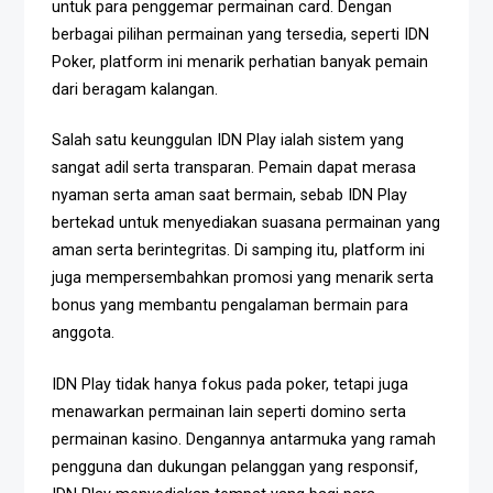
untuk para penggemar permainan card. Dengan
berbagai pilihan permainan yang tersedia, seperti IDN
Poker, platform ini menarik perhatian banyak pemain
dari beragam kalangan.
Salah satu keunggulan IDN Play ialah sistem yang
sangat adil serta transparan. Pemain dapat merasa
nyaman serta aman saat bermain, sebab IDN Play
bertekad untuk menyediakan suasana permainan yang
aman serta berintegritas. Di samping itu, platform ini
juga mempersembahkan promosi yang menarik serta
bonus yang membantu pengalaman bermain para
anggota.
IDN Play tidak hanya fokus pada poker, tetapi juga
menawarkan permainan lain seperti domino serta
permainan kasino. Dengannya antarmuka yang ramah
pengguna dan dukungan pelanggan yang responsif,