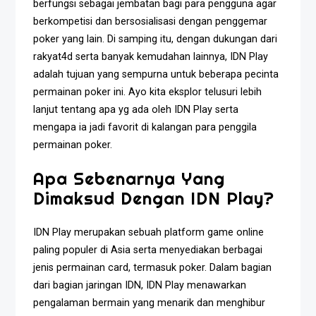
berfungsi sebagai jembatan bagi para pengguna agar
berkompetisi dan bersosialisasi dengan penggemar
poker yang lain. Di samping itu, dengan dukungan dari
rakyat4d serta banyak kemudahan lainnya, IDN Play
adalah tujuan yang sempurna untuk beberapa pecinta
permainan poker ini. Ayo kita eksplor telusuri lebih
lanjut tentang apa yg ada oleh IDN Play serta
mengapa ia jadi favorit di kalangan para penggila
permainan poker.
Apa Sebenarnya Yang
Dimaksud Dengan IDN Play?
IDN Play merupakan sebuah platform game online
paling populer di Asia serta menyediakan berbagai
jenis permainan card, termasuk poker. Dalam bagian
dari bagian jaringan IDN, IDN Play menawarkan
pengalaman bermain yang menarik dan menghibur