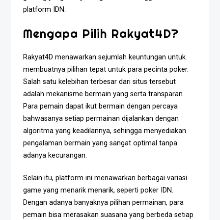
platform IDN.
Mengapa Pilih Rakyat4D?
Rakyat4D menawarkan sejumlah keuntungan untuk
membuatnya pilihan tepat untuk para pecinta poker.
Salah satu kelebihan terbesar dari situs tersebut
adalah mekanisme bermain yang serta transparan.
Para pemain dapat ikut bermain dengan percaya
bahwasanya setiap permainan dijalankan dengan
algoritma yang keadilannya, sehingga menyediakan
pengalaman bermain yang sangat optimal tanpa
adanya kecurangan.
Selain itu, platform ini menawarkan berbagai variasi
game yang menarik menarik, seperti poker IDN.
Dengan adanya banyaknya pilihan permainan, para
pemain bisa merasakan suasana yang berbeda setiap