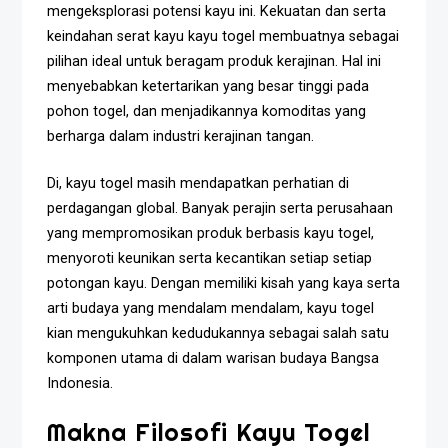
mengeksplorasi potensi kayu ini. Kekuatan dan serta
keindahan serat kayu kayu togel membuatnya sebagai
pilihan ideal untuk beragam produk kerajinan. Hal ini
menyebabkan ketertarikan yang besar tinggi pada
pohon togel, dan menjadikannya komoditas yang
berharga dalam industri kerajinan tangan.
Di, kayu togel masih mendapatkan perhatian di
perdagangan global. Banyak perajin serta perusahaan
yang mempromosikan produk berbasis kayu togel,
menyoroti keunikan serta kecantikan setiap setiap
potongan kayu. Dengan memiliki kisah yang kaya serta
arti budaya yang mendalam mendalam, kayu togel
kian mengukuhkan kedudukannya sebagai salah satu
komponen utama di dalam warisan budaya Bangsa
Indonesia.
Makna Filosofi Kayu Togel