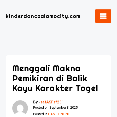
Skip
to
kinderdancealamocity.com
content
Menggali Makna
Pemikiran di Balik
Kayu Karakter Togel
By -
safASFsf231
Posted on
September 3, 2025
Posted in
GAME ONLINE