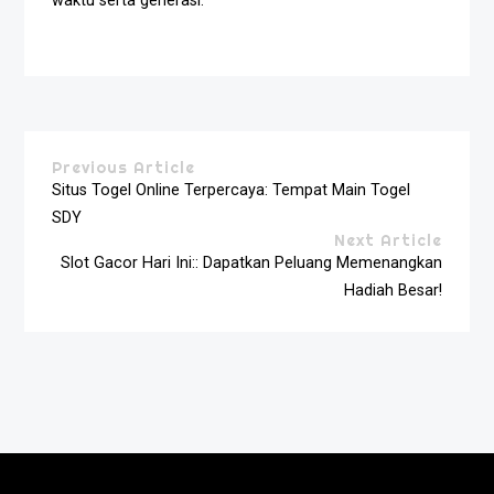
waktu serta generasi.
Previous Article
Situs Togel Online Terpercaya: Tempat Main Togel
SDY
Next Article
Slot Gacor Hari Ini:: Dapatkan Peluang Memenangkan
Hadiah Besar!