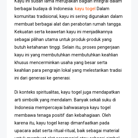
Kayu ini sudah lama merupakan bagian integral dalam
berbagai budaya di Indonesia.
kayu togel
Dalam
komunitas tradisional, kayu ini sering digunakan dalam
membuat berbagai alat dan perabotan rumah tangga.
Kekuatan serta keawetan kayu ini menjadikannya
sebagai pilihan utama untuk produk-produk yang
butuh ketahanan tinggi. Selain itu, proses pengerjaan
kayu ini yang membutuhkan membutuhkan keahlian
khusus mencerminkan usaha yang besar serta
keahlian para pengrajin lokal yang melestarikan tradisi
ini dari generasi ke generasi.
Di konteks spiritualitas, kayu togel juga mendapatkan
arti simbolik yang mendalam. Banyak sekali suku di
Indonesia mempercayai bahwasanya kayu togel
membawa tenaga positif dan kebahagiaan. Oleh
karena itu, kayu togel kerap dimanfaatkan pada
upacara adat serta ritual-ritual, baik sebagai material