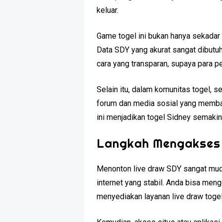
keluar.
Game togel ini bukan hanya sekadar 
Data SDY yang akurat sangat dibutu
cara yang transparan, supaya para p
Selain itu, dalam komunitas togel,
forum dan media sosial yang membah
ini menjadikan togel Sidney semaki
Langkah Mengakses
Menonton live draw SDY sangat muda
internet yang stabil. Anda bisa men
menyediakan layanan live draw toge