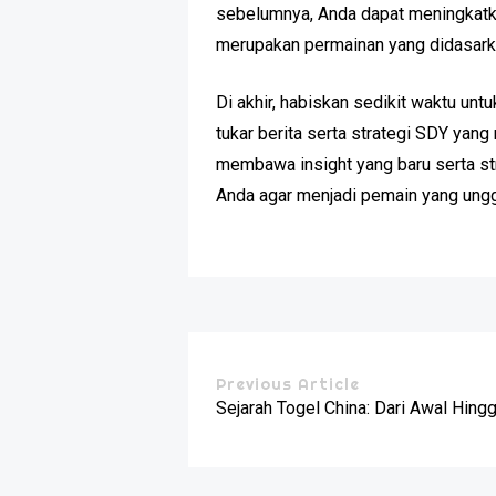
sebelumnya, Anda dapat meningkatk
merupakan permainan yang didasark
Di akhir, habiskan sedikit waktu un
tukar berita serta strategi SDY yan
membawa insight yang baru serta str
Anda agar menjadi pemain yang ungg
Previous Article
Sejarah Togel China: Dari Awal Hingg