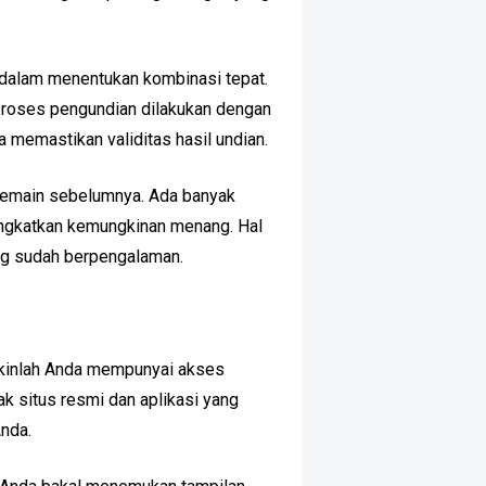
i dalam menentukan kombinasi tepat.
 Proses pengundian dilakukan dengan
 memastikan validitas hasil undian.
 pemain sebelumnya. Ada banyak
ningkatkan kemungkinan menang. Hal
ng sudah berpengalaman.
yakinlah Anda mempunyai akses
ak situs resmi dan aplikasi yang
Anda.