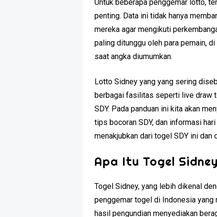
Untuk beberapa penggemar lotto, te
penting. Data ini tidak hanya mem
mereka agar mengikuti perkembangan
paling ditunggu oleh para pemain, 
saat angka diumumkan.
Lotto Sidney yang yang sering diseb
berbagai fasilitas seperti live dra
SDY. Pada panduan ini kita akan men
tips bocoran SDY, dan informasi har
menakjubkan dari togel SDY ini dan 
Apa Itu Togel Sidne
Togel Sidney, yang lebih dikenal de
penggemar togel di Indonesia yang m
hasil pengundian menyediakan berag