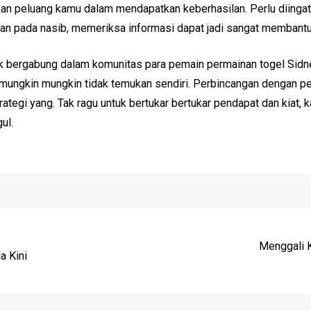
an peluang kamu dalam mendapatkan keberhasilan. Perlu diingat
an pada nasib, memeriksa informasi dapat jadi sangat membantu
tuk bergabung dalam komunitas para pemain permainan togel Sidn
g mungkin mungkin tidak temukan sendiri. Perbincangan dengan pem
ategi yang. Tak ragu untuk bertukar bertukar pendapat dan kiat, 
ul.
Menggali 
a Kini