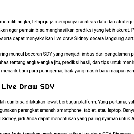
memilih angka, tetapi juga mempunyai analisis data dan strateg
hkan agar pemain bisa menghasilkan prediksi yang lebih akurat.
eserta dapat menyaksikan live draw Sidney secara langsung serta
 sering muncul bocoran SDY yang menjadi imbas dari pengalaman
as tentang angka-angka jitu, prediksi hasil, dan tips untuk me
n menarik bagi para penggemar, baik yang masih baru maupun ya
 Live Draw SDY
h dan bisa dilakukan lewat berbagai platform. Yang pertama, 
ggunakan perangkat amanah smartphone, tablet, atau laptop. Bany
l Sidney, jadi Anda dapat menentukan yang paling nyaman untuk 