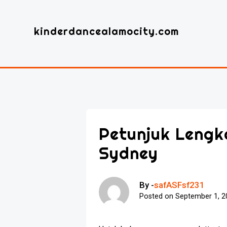
Skip
to
kinderdancealamocity.com
content
Petunjuk Lengk
Sydney
By -
safASFsf231
Posted on
September 1, 2