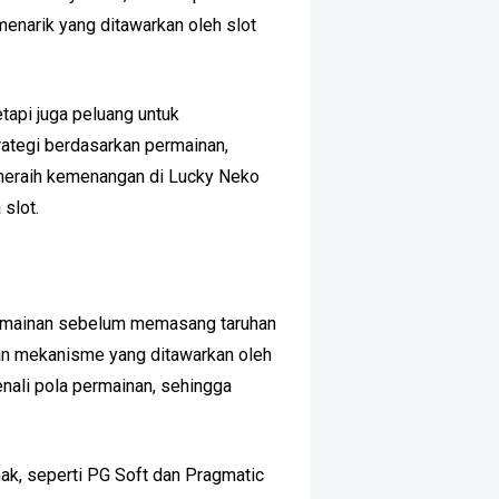
menarik yang ditawarkan oleh slot
api juga peluang untuk
tegi berdasarkan permainan,
 meraih kemenangan di Lucky Neko
 slot.
permainan sebelum memasang taruhan
an mekanisme yang ditawarkan oleh
nali pola permainan, sehingga
ak, seperti PG Soft dan Pragmatic