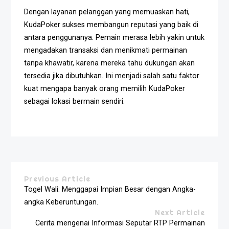
Dengan layanan pelanggan yang memuaskan hati,
KudaPoker sukses membangun reputasi yang baik di
antara penggunanya. Pemain merasa lebih yakin untuk
mengadakan transaksi dan menikmati permainan
tanpa khawatir, karena mereka tahu dukungan akan
tersedia jika dibutuhkan. Ini menjadi salah satu faktor
kuat mengapa banyak orang memilih KudaPoker
sebagai lokasi bermain sendiri.
Previous Article
Togel Wali: Menggapai Impian Besar dengan Angka-
angka Keberuntungan.
Next Article
Cerita mengenai Informasi Seputar RTP Permainan