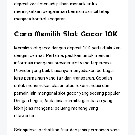
deposit kecil menjadi pilihan menarik untuk
meningkatkan pengalaman bermain sambil tetap
menjaga kontrol anggaran.
Cara Memilih Slot Gacor 10K
Memilih slot gacor dengan deposit 10K perlu dilakukan
dengan cermat. Pertama, pastikan untuk mencari
informasi mengenai provider slot yang terpercaya.
Provider yang baik biasanya menyediakan berbagai
jenis permainan yang fair dan transparan. Cobalah
untuk menemukan ulasan atau rekomendasi dari
pemain lain mengenai slot gacor yang sedang populer.
Dengan begitu, Anda bisa memiliki gambaran yang
lebih jelas mengenai peluang menang yang
ditawarkan.
Selanjutnya, perhatikan fitur dan jenis permainan yang