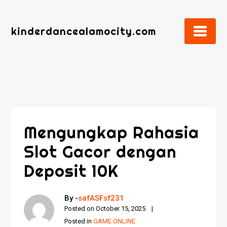
Skip
to
kinderdancealamocity.com
content
Mengungkap Rahasia
Slot Gacor dengan
Deposit 10K
By -
safASFsf231
Posted on
October 15, 2025
Posted in
GAME ONLINE