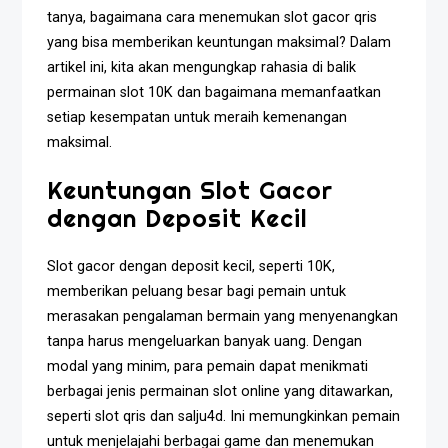
tanya, bagaimana cara menemukan slot gacor qris
yang bisa memberikan keuntungan maksimal? Dalam
artikel ini, kita akan mengungkap rahasia di balik
permainan slot 10K dan bagaimana memanfaatkan
setiap kesempatan untuk meraih kemenangan
maksimal.
Keuntungan Slot Gacor
dengan Deposit Kecil
Slot gacor dengan deposit kecil, seperti 10K,
memberikan peluang besar bagi pemain untuk
merasakan pengalaman bermain yang menyenangkan
tanpa harus mengeluarkan banyak uang. Dengan
modal yang minim, para pemain dapat menikmati
berbagai jenis permainan slot online yang ditawarkan,
seperti slot qris dan salju4d. Ini memungkinkan pemain
untuk menjelajahi berbagai game dan menemukan