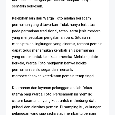
semakin berkesan.
Kelebihan lain dari Warga Toto adalah beragam
permainan yang ditawarkan. Tidak hanya terbatas
pada permainan tradisional, tetapi serta jenis modern
yang menyediakan pengalaman baru. Situasi ini
menciptakan lingkungan yang dinamis, tempat pemain
dapat terus menemukan kembali jenis permainan
yang cocok untuk kesukaan mereka. Melalui update
berkala, Warga Toto menjamin bahwa koleksi
permainan selalu segar dan menarik,
mempertahankan keterikatan pemain tetap tinggi.
Keamanan dan layanan pelanggan adalah fokus
utama bagi Warga Toto. Perusahaan ini memiliki
sistem keamanan yang kuat untuk melindungi data
pribadi dan aktivitas pemain. Di samping itu, dukungan
pelanggan yang siap sedia siap membantu pemain