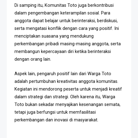
Di samping itu, Komunitas Toto juga berkontribusi
dalam pengembangan keterampilan sosial. Para
anggota dapat belajar untuk berinteraksi, berdiskusi,
serta mengatasi konflik dengan cara yang positif. Ini
menciptakan suasana yang mendukung
perkembangan pribadi masing-masing anggota, serta
membangun kepercayaan diri ketika berinteraksi
dengan orang lain.
Aspek lain, pengaruh positif lain dari Warga Toto
adalah pertumbuhan kreativitas anggota komunitas.
Kegiatan ini mendorong peserta untuk menjadi kreatif
dalam strategi dan strategi. Oleh karena itu, Warga
Toto bukan sekadar menyajikan kesenangan semata,
tetapi juga berfungsi untuk memfasilitasi
perkembangan dan inovasi di masyarakat.