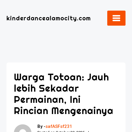
Skip
to
kinderdancealamocity.com
content
Warga Totoan: Jauh
lebih Sekadar
Permainan, Ini
Rincian Mengenainya
By -
safASFsf231