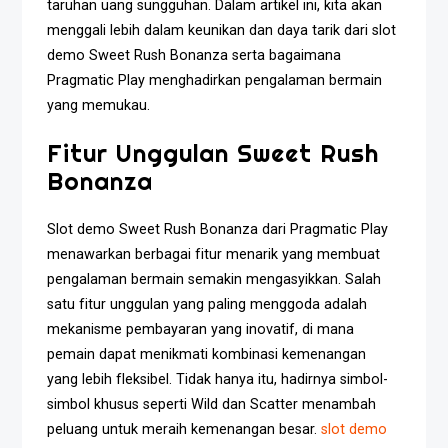
taruhan uang sungguhan. Dalam artikel ini, kita akan
menggali lebih dalam keunikan dan daya tarik dari slot
demo Sweet Rush Bonanza serta bagaimana
Pragmatic Play menghadirkan pengalaman bermain
yang memukau.
Fitur Unggulan Sweet Rush
Bonanza
Slot demo Sweet Rush Bonanza dari Pragmatic Play
menawarkan berbagai fitur menarik yang membuat
pengalaman bermain semakin mengasyikkan. Salah
satu fitur unggulan yang paling menggoda adalah
mekanisme pembayaran yang inovatif, di mana
pemain dapat menikmati kombinasi kemenangan
yang lebih fleksibel. Tidak hanya itu, hadirnya simbol-
simbol khusus seperti Wild dan Scatter menambah
peluang untuk meraih kemenangan besar.
slot demo