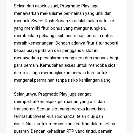
Selain dari aspek visual, Pragmatic Play juga
menawarkan mekanisme permainan yang unik dan
menarik. Sweet Rush Bonanza adalah salah satu slot
yang memiliki fitur bonus yang menguntungkan,
memberikan peluang lebih besar bagi pemain untuk
meraih kemenangan. Dengan adanya fitur-fitur seperti
bebas biaya putaran dan pengganda, slot ini
menawarkan pengalaman yang seru dan menarik bagi
para pemain. Kemudahan akses untuk mencoba slot
demo ini juga memungkinkan pemain baru untuk
mengenal permainan tanpa risiko kehilangan uang.
Selanjutnya, Pragmatic Play juga sangat
memperhatikan aspek permainan yang adil dan
transparan. Semua slot yang mereka luncurkan,
termasuk Sweet Rush Bonanza, telah diuji dan
disertifikasi untuk memastikan keadilan dalam setiap
putaran. Dengan kehadiran RTP yang tinggi, pemain