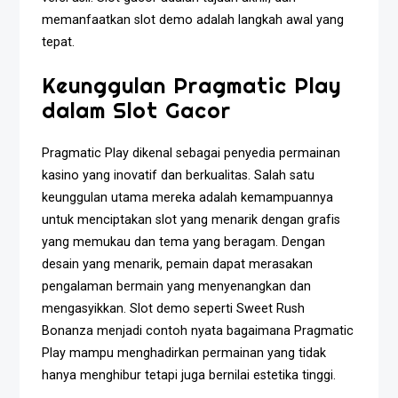
memanfaatkan slot demo adalah langkah awal yang
tepat.
Keunggulan Pragmatic Play
dalam Slot Gacor
Pragmatic Play dikenal sebagai penyedia permainan
kasino yang inovatif dan berkualitas. Salah satu
keunggulan utama mereka adalah kemampuannya
untuk menciptakan slot yang menarik dengan grafis
yang memukau dan tema yang beragam. Dengan
desain yang menarik, pemain dapat merasakan
pengalaman bermain yang menyenangkan dan
mengasyikkan. Slot demo seperti Sweet Rush
Bonanza menjadi contoh nyata bagaimana Pragmatic
Play mampu menghadirkan permainan yang tidak
hanya menghibur tetapi juga bernilai estetika tinggi.