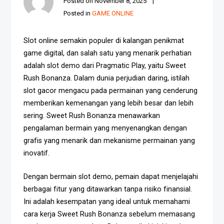
Posted on
November 8, 2025
Posted in
GAME ONLINE
Slot online semakin populer di kalangan penikmat
game digital, dan salah satu yang menarik perhatian
adalah slot demo dari Pragmatic Play, yaitu Sweet
Rush Bonanza. Dalam dunia perjudian daring, istilah
slot gacor mengacu pada permainan yang cenderung
memberikan kemenangan yang lebih besar dan lebih
sering. Sweet Rush Bonanza menawarkan
pengalaman bermain yang menyenangkan dengan
grafis yang menarik dan mekanisme permainan yang
inovatif.
Dengan bermain slot demo, pemain dapat menjelajahi
berbagai fitur yang ditawarkan tanpa risiko finansial.
Ini adalah kesempatan yang ideal untuk memahami
cara kerja Sweet Rush Bonanza sebelum memasang