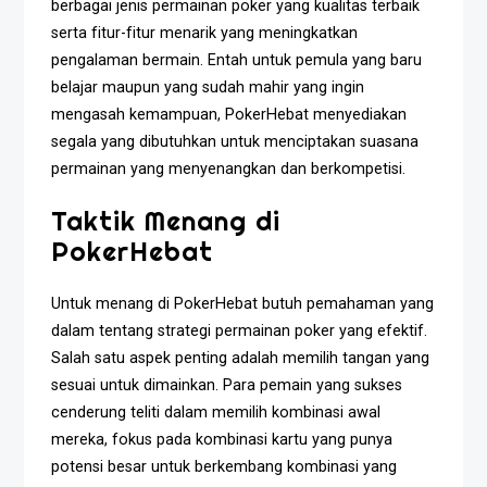
berbagai jenis permainan poker yang kualitas terbaik
serta fitur-fitur menarik yang meningkatkan
pengalaman bermain. Entah untuk pemula yang baru
belajar maupun yang sudah mahir yang ingin
mengasah kemampuan, PokerHebat menyediakan
segala yang dibutuhkan untuk menciptakan suasana
permainan yang menyenangkan dan berkompetisi.
Taktik Menang di
PokerHebat
Untuk menang di PokerHebat butuh pemahaman yang
dalam tentang strategi permainan poker yang efektif.
Salah satu aspek penting adalah memilih tangan yang
sesuai untuk dimainkan. Para pemain yang sukses
cenderung teliti dalam memilih kombinasi awal
mereka, fokus pada kombinasi kartu yang punya
potensi besar untuk berkembang kombinasi yang