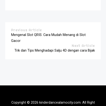
Previous Article
Mengenal Slot QRIS: Cara Mudah Menang di Slot
Gacor
Next Article
Trik dan Tips Menghadapi Salju 4D dengan cara Bijak
Copyright © 2026 kinderdancealamocity.com. All Right