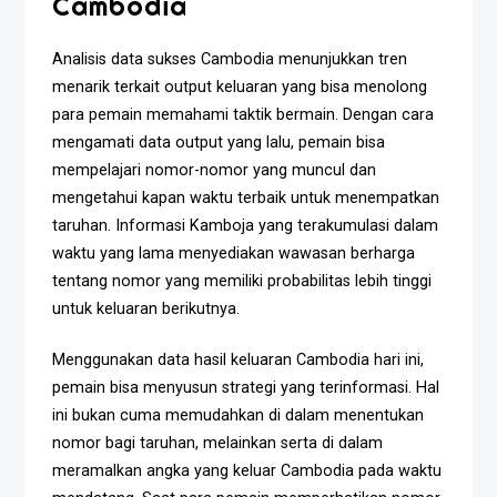
Cambodia
Analisis data sukses Cambodia menunjukkan tren
menarik terkait output keluaran yang bisa menolong
para pemain memahami taktik bermain. Dengan cara
mengamati data output yang lalu, pemain bisa
mempelajari nomor-nomor yang muncul dan
mengetahui kapan waktu terbaik untuk menempatkan
taruhan. Informasi Kamboja yang terakumulasi dalam
waktu yang lama menyediakan wawasan berharga
tentang nomor yang memiliki probabilitas lebih tinggi
untuk keluaran berikutnya.
Menggunakan data hasil keluaran Cambodia hari ini,
pemain bisa menyusun strategi yang terinformasi. Hal
ini bukan cuma memudahkan di dalam menentukan
nomor bagi taruhan, melainkan serta di dalam
meramalkan angka yang keluar Cambodia pada waktu