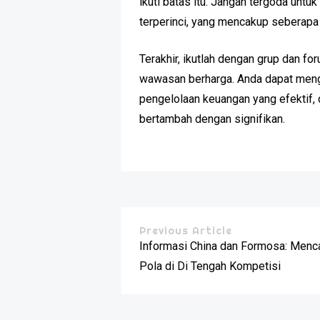
ikuti batas itu. Jangan tergoda unt
terperinci, yang mencakup seberapa 
Terakhir, ikutlah dengan grup dan f
wawasan berharga. Anda dapat menge
pengelolaan keuangan yang efektif, 
bertambah dengan signifikan.
Previous Article
Informasi China dan Formosa: Menca
Pola di Di Tengah Kompetisi