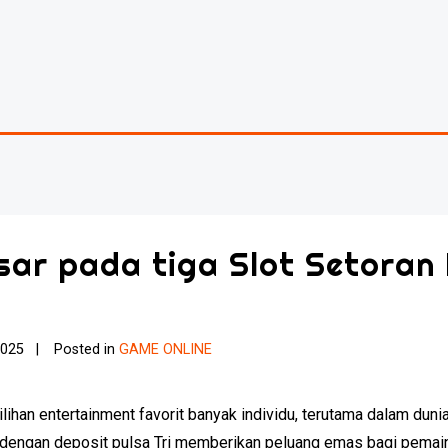
ar pada tiga Slot Setoran P
2025
Posted in
GAME ONLINE
pilihan entertainment favorit banyak individu, terutama dalam du
t dengan deposit pulsa Tri memberikan peluang emas bagi pema