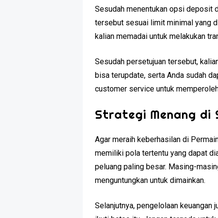
Sesudah menentukan opsi deposit day
tersebut sesuai limit minimal yang d
kalian memadai untuk melakukan tran
Sesudah persetujuan tersebut, kali
bisa terupdate, serta Anda sudah da
customer service untuk memperoleh 
Strategi Menang di 
Agar meraih keberhasilan di Permain
memiliki pola tertentu yang dapat d
peluang paling besar. Masing-masing
menguntungkan untuk dimainkan.
Selanjutnya, pengelolaan keuangan j