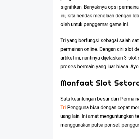
signifikan. Banyaknya opsi permain
ini, kita hendak menelaah dengan leb
oleh untuk penggemar game ini.
Tri yang berfungsi sebagai salah sa
permainan online. Dengan ciri slot 
artikel ini, nantinya dijelaskan 3 sl
proses bermain yang luar biasa. Ayo
Manfaat Slot Setora
Satu keuntungan besar dari Permain
Tri
Pengguna bisa dengan cepat men
uang lain. Ini amat menguntungkan t
menggunakan pulsa ponsel, penggun