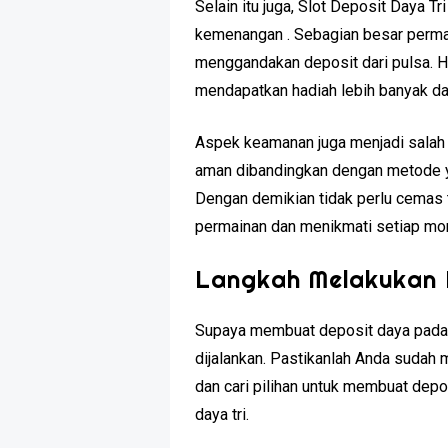
Selain itu juga, Slot Deposit Daya
kemenangan . Sebagian besar perma
menggandakan deposit dari pulsa. Ha
mendapatkan hadiah lebih banyak dar
Aspek keamanan juga menjadi salah 
aman dibandingkan dengan metode y
Dengan demikian tidak perlu cemas 
permainan dan menikmati setiap mo
Langkah Melakukan D
Supaya membuat deposit daya pada S
dijalankan. Pastikanlah Anda sudah me
dan cari pilihan untuk membuat depos
daya tri.