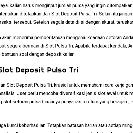
a, kalian harus menginput jumlah pulsa yang ingin ditempatkan 
itentukan ditetapkan dari Slot Deposit Pulsa Tri. Selain itu jang
saksi tersebut. Setelah segala data diisi dengan akurat, teruska
an akan menerima pemberitahuan mengenai keadaan setoran Anda.
pat segera bermain di Slot Pulsa Tri. Apabila terdapat kendala,
bantuan soal dengan deposit kalian.
Slot Deposit Pulsa Tri
an Slot Deposit Pulsa Tri, krusial untuk memahami cara kerja gam
ianalisis. User perlu mencoba diversifikasi jenis slot awal un
 slot setoran pulsa biasanya punya rasio return yang beragam, ja
uga kunci keberhasilan. Tetapkan batasan harian atau setiap ming