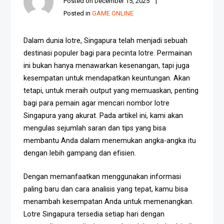
Posted on
December 15, 2025
Posted in
GAME ONLINE
Dalam dunia lotre, Singapura telah menjadi sebuah
destinasi populer bagi para pecinta lotre. Permainan
ini bukan hanya menawarkan kesenangan, tapi juga
kesempatan untuk mendapatkan keuntungan. Akan
tetapi, untuk meraih output yang memuaskan, penting
bagi para pemain agar mencari nombor lotre
Singapura yang akurat. Pada artikel ini, kami akan
mengulas sejumlah saran dan tips yang bisa
membantu Anda dalam menemukan angka-angka itu
dengan lebih gampang dan efisien.
Dengan memanfaatkan menggunakan informasi
paling baru dan cara analisis yang tepat, kamu bisa
menambah kesempatan Anda untuk memenangkan.
Lotre Singapura tersedia setiap hari dengan