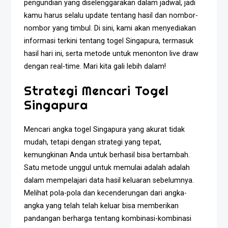
pengundian yang diselenggarakan dalam jadwal, jadi
kamu harus selalu update tentang hasil dan nombor-
nombor yang timbul. Di sini, kami akan menyediakan
informasi terkini tentang togel Singapura, termasuk
hasil hari ini, serta metode untuk menonton live draw
dengan real-time. Mari kita gali lebih dalam!
Strategi Mencari Togel
Singapura
Mencari angka togel Singapura yang akurat tidak
mudah, tetapi dengan strategi yang tepat,
kemungkinan Anda untuk berhasil bisa bertambah.
Satu metode unggul untuk memulai adalah adalah
dalam mempelajari data hasil keluaran sebelumnya.
Melihat pola-pola dan kecenderungan dari angka-
angka yang telah telah keluar bisa memberikan
pandangan berharga tentang kombinasi-kombinasi