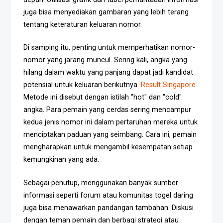
juga bisa menyediakan gambaran yang lebih terang
tentang keteraturan keluaran nomor.
Di samping itu, penting untuk memperhatikan nomor-
nomor yang jarang muncul. Sering kali, angka yang
hilang dalam waktu yang panjang dapat jadi kandidat
potensial untuk keluaran berikutnya.
Result Singapore
Metode ini disebut dengan istilah "hot" dan "cold"
angka. Para pemain yang cerdas sering mencampur
kedua jenis nomor ini dalam pertaruhan mereka untuk
menciptakan paduan yang seimbang. Cara ini, pemain
mengharapkan untuk mengambil kesempatan setiap
kemungkinan yang ada.
Sebagai penutup, menggunakan banyak sumber
informasi seperti forum atau komunitas togel daring
juga bisa menawarkan pandangan tambahan. Diskusi
dengan teman pemain dan berbagi strategi atau