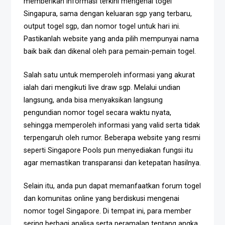
memberikan informasi terkini mengenai togel
Singapura, sama dengan keluaran sgp yang terbaru,
output togel sgp, dan nomor togel untuk hari ini.
Pastikanlah website yang anda pilih mempunyai nama
baik baik dan dikenal oleh para pemain-pemain togel.
Salah satu untuk memperoleh informasi yang akurat
ialah dari mengikuti live draw sgp. Melalui undian
langsung, anda bisa menyaksikan langsung
pengundian nomor togel secara waktu nyata,
sehingga memperoleh informasi yang valid serta tidak
terpengaruh oleh rumor. Beberapa website yang resmi
seperti Singapore Pools pun menyediakan fungsi itu
agar memastikan transparansi dan ketepatan hasilnya.
Selain itu, anda pun dapat memanfaatkan forum togel
dan komunitas online yang berdiskusi mengenai
nomor togel Singapore. Di tempat ini, para member
sering berbagi analisa serta peramalan tentang angka