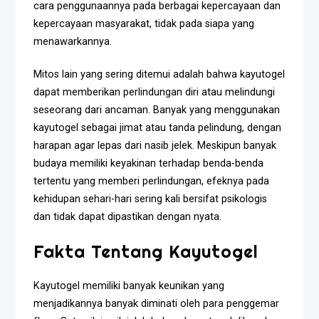
cara penggunaannya pada berbagai kepercayaan dan
kepercayaan masyarakat, tidak pada siapa yang
menawarkannya.
Mitos lain yang sering ditemui adalah bahwa kayutogel
dapat memberikan perlindungan diri atau melindungi
seseorang dari ancaman. Banyak yang menggunakan
kayutogel sebagai jimat atau tanda pelindung, dengan
harapan agar lepas dari nasib jelek. Meskipun banyak
budaya memiliki keyakinan terhadap benda-benda
tertentu yang memberi perlindungan, efeknya pada
kehidupan sehari-hari sering kali bersifat psikologis
dan tidak dapat dipastikan dengan nyata.
Fakta Tentang Kayutogel
Kayutogel memiliki banyak keunikan yang
menjadikannya banyak diminati oleh para penggemar