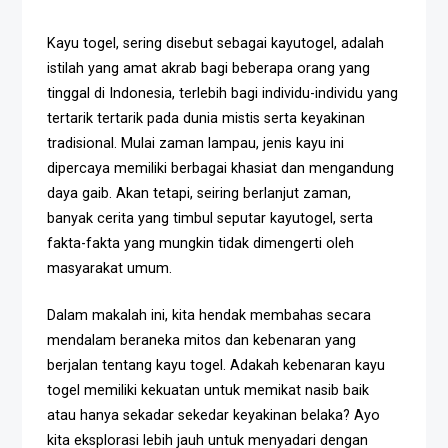
Kayu togel, sering disebut sebagai kayutogel, adalah
istilah yang amat akrab bagi beberapa orang yang
tinggal di Indonesia, terlebih bagi individu-individu yang
tertarik tertarik pada dunia mistis serta keyakinan
tradisional. Mulai zaman lampau, jenis kayu ini
dipercaya memiliki berbagai khasiat dan mengandung
daya gaib. Akan tetapi, seiring berlanjut zaman,
banyak cerita yang timbul seputar kayutogel, serta
fakta-fakta yang mungkin tidak dimengerti oleh
masyarakat umum.
Dalam makalah ini, kita hendak membahas secara
mendalam beraneka mitos dan kebenaran yang
berjalan tentang kayu togel. Adakah kebenaran kayu
togel memiliki kekuatan untuk memikat nasib baik
atau hanya sekadar sekedar keyakinan belaka? Ayo
kita eksplorasi lebih jauh untuk menyadari dengan