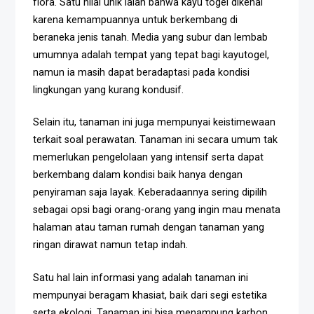
flora. Satu nilai unik ialah bahwa kayu togel dikenal
karena kemampuannya untuk berkembang di
beraneka jenis tanah. Media yang subur dan lembab
umumnya adalah tempat yang tepat bagi kayutogel,
namun ia masih dapat beradaptasi pada kondisi
lingkungan yang kurang kondusif.
Selain itu, tanaman ini juga mempunyai keistimewaan
terkait soal perawatan. Tanaman ini secara umum tak
memerlukan pengelolaan yang intensif serta dapat
berkembang dalam kondisi baik hanya dengan
penyiraman saja layak. Keberadaannya sering dipilih
sebagai opsi bagi orang-orang yang ingin mau menata
halaman atau taman rumah dengan tanaman yang
ringan dirawat namun tetap indah.
Satu hal lain informasi yang adalah tanaman ini
mempunyai beragam khasiat, baik dari segi estetika
serta ekologi. Tanaman ini bisa menampung karbon