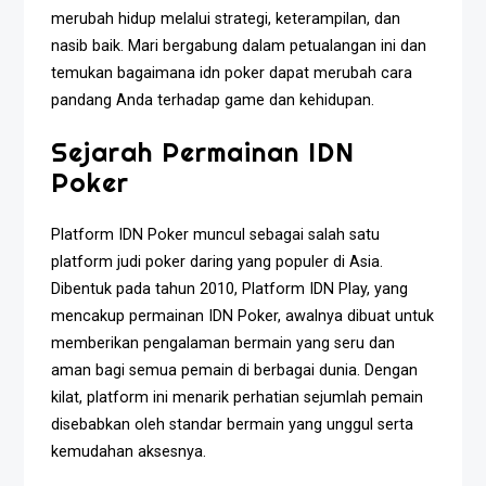
merubah hidup melalui strategi, keterampilan, dan
nasib baik. Mari bergabung dalam petualangan ini dan
temukan bagaimana idn poker dapat merubah cara
pandang Anda terhadap game dan kehidupan.
Sejarah Permainan IDN
Poker
Platform IDN Poker muncul sebagai salah satu
platform judi poker daring yang populer di Asia.
Dibentuk pada tahun 2010, Platform IDN Play, yang
mencakup permainan IDN Poker, awalnya dibuat untuk
memberikan pengalaman bermain yang seru dan
aman bagi semua pemain di berbagai dunia. Dengan
kilat, platform ini menarik perhatian sejumlah pemain
disebabkan oleh standar bermain yang unggul serta
kemudahan aksesnya.