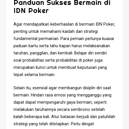
Panduan Sukses Bermain di
IDN Poker
Agar mendapatkan keberhasilan di bermain IDN Poker,
penting untuk memahami kaidah dan strategi
fundamental permainan. Para pemain perlunya kuasai
paduan kartu serta tahu kapan harus melaksanakan
taruhan, panggilan, dan kembali. Belajar diri sendiri
soal probabilitas serta probabilitas di poker juga
merupakan kunci untuk membuat keputusan yang
tepat selama bermain.
Selain itu, esensial agar membangun disiplin diri saat
bermain. Hindari rasa emosi yang mengganggu yang
dapat dapat mempengaruhi gaya bermain, seperti
melakukan taruhannya secara sembrono setelah
kalah beberapa kali. Atur batasan berjudi dan patuhilah
strategi yang telah ditetapkan. Perlu diingat