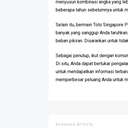
menyusun kombinasi angka yang lebi
beberapa tahun sebelumnya untuk m
Selain itu, bermain Toto Singapore P
banyak yang sanggup Anda taruhkan.
beban pikiran. Disarankan untuk tid
Sebagai penutup, ikut dengan komun
Di situ, Anda dapat bertukar pengala
untuk mendapatkan informasi terbar
memperbesar peluang Anda untuk m
Previous Article