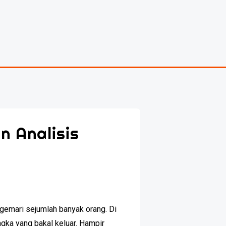
n Analisis
igemari sejumlah banyak orang. Di
gka yang bakal keluar. Hampir