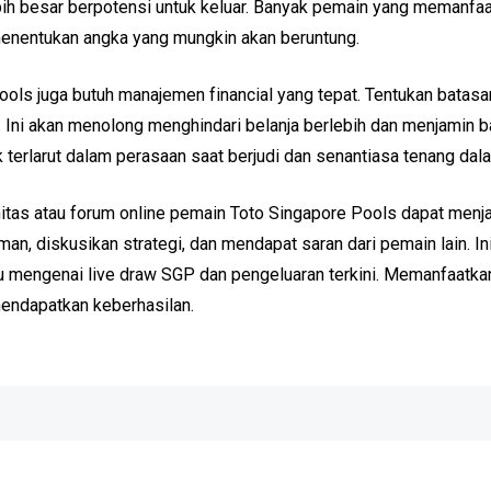
h besar berpotensi untuk keluar. Banyak pemain yang memanfaat
enentukan angka yang mungkin akan beruntung.
ools juga butuh manajemen financial yang tepat. Tentukan batasan
 Ini akan menolong menghindari belanja berlebih dan menjamin 
ak terlarut dalam perasaan saat berjudi dan senantiasa tenang da
itas atau forum online pemain Toto Singapore Pools dapat menja
man, diskusikan strategi, dan mendapat saran dari pemain lain. In
u mengenai live draw SGP dan pengeluaran terkini. Memanfaatka
endapatkan keberhasilan.