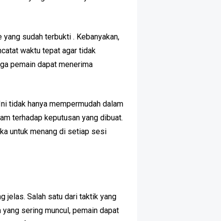
 yang sudah terbukti . Kebanyakan,
catat waktu tepat agar tidak
ingga pemain dapat menerima
. Ini tidak hanya mempermudah dalam
lam terhadap keputusan yang dibuat.
ka untuk menang di setiap sesi
jelas. Salah satu dari taktik yang
a yang sering muncul, pemain dapat