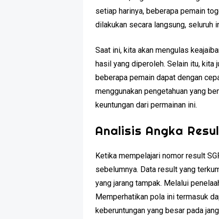
setiap harinya, beberapa pemain tog
dilakukan secara langsung, seluruh 
Saat ini, kita akan mengulas keajai
hasil yang diperoleh. Selain itu, ki
beberapa pemain dapat dengan cepat
menggunakan pengetahuan yang benar
keuntungan dari permainan ini.
Analisis Angka Resu
Ketika mempelajari nomor result SGP
sebelumnya. Data result yang terk
yang jarang tampak. Melalui penelaa
Memperhatikan pola ini termasuk da
keberuntungan yang besar pada jangk