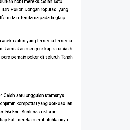
alurkan hobi mereka. Salah satu
r IDN Poker. Dengan reputasi yang
form lain, terutama pada lingkup
 aneka situs yang tersedia tersedia.
 sini kami akan mengungkap rahasia di
 para pemain poker di seluruh Tanah
r. Salah satu unggulan utamanya
 menjamin kompetisi yang berkeadilan
a lakukan. Kualitas customer
etiap kali mereka membutuhkannya.