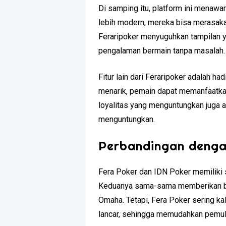
Di samping itu, platform ini menawa
lebih modern, mereka bisa merasaka
Feraripoker menyuguhkan tampilan y
pengalaman bermain tanpa masalah.
Fitur lain dari Feraripoker adalah 
menarik, pemain dapat memanfaatka
loyalitas yang menguntungkan juga 
menguntungkan.
Perbandingan denga
Fera Poker dan IDN Poker memiliki 
Keduanya sama-sama memberikan be
Omaha. Tetapi, Fera Poker sering ka
lancar, sehingga memudahkan pemula