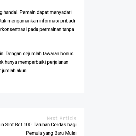
ng handal. Pemain dapat menyadari
ntuk mengamankan informasi pribadi
erkonsentrasi pada permainan tanpa
in. Dengan sejumlah tawaran bonus
ak hanya memperbaiki perjalanan
 jumlah akun.
Next Article
n Slot Bet 100: Taruhan Cerdas bagi
Pemula yang Baru Mulai