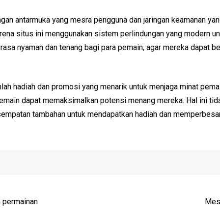
engan antarmuka yang mesra pengguna dan jaringan keamanan ya
karena situs ini menggunakan sistem perlindungan yang modern u
n rasa nyaman dan tenang bagi para pemain, agar mereka dapat b
.
lah hadiah dan promosi yang menarik untuk menjaga minat pema
emain dapat memaksimalkan potensi menang mereka. Hal ini tid
esempatan tambahan untuk mendapatkan hadiah dan memperbesar
n permainan
Mesi