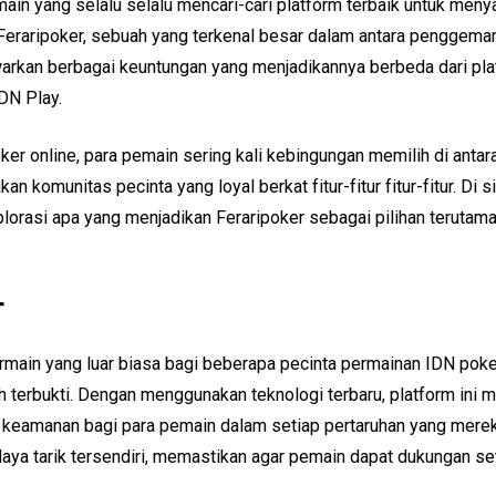
main yang selalu selalu mencari-cari platform terbaik untuk meny
 Feraripoker, sebuah yang terkenal besar dalam antara penggema
arkan berbagai keuntungan yang menjadikannya berbeda dari plat
DN Play.
er online, para pemain sering kali kebingungan memilih di antara
an komunitas pecinta yang loyal berkat fitur-fitur fitur-fitur. Di
orasi apa yang menjadikan Feraripoker sebagai pilihan terutama
r
main yang luar biasa bagi beberapa pecinta permainan IDN poke
ah terbukti. Dengan menggunakan teknologi terbaru, platform ini
 keamanan bagi para pemain dalam setiap pertaruhan yang merek
 daya tarik tersendiri, memastikan agar pemain dapat dukungan s