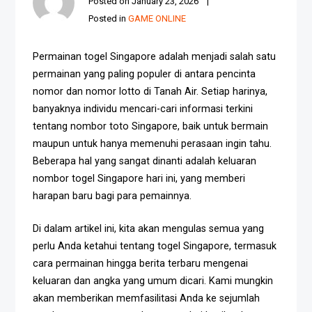
Posted on
January 23, 2026
Posted in
GAME ONLINE
Permainan togel Singapore adalah menjadi salah satu
permainan yang paling populer di antara pencinta
nomor dan nomor lotto di Tanah Air. Setiap harinya,
banyaknya individu mencari-cari informasi terkini
tentang nombor toto Singapore, baik untuk bermain
maupun untuk hanya memenuhi perasaan ingin tahu.
Beberapa hal yang sangat dinanti adalah keluaran
nombor togel Singapore hari ini, yang memberi
harapan baru bagi para pemainnya.
Di dalam artikel ini, kita akan mengulas semua yang
perlu Anda ketahui tentang togel Singapore, termasuk
cara permainan hingga berita terbaru mengenai
keluaran dan angka yang umum dicari. Kami mungkin
akan memberikan memfasilitasi Anda ke sejumlah