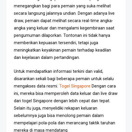
menegangkan bagi para pemain yang suka melihat
secara langsung jalannya undian. Dengan adanya live
draw, pemain dapat melihat secara real-time angka-
angka yang keluar dan mengalami kegembiraan saat
pengumuman dilaporkan. Tontonan ini tidak hanya
memberikan kepuasan tersendiri, tetapi juga
meningkatkan keyakinan pemain terhadap keadilan
dan kejelasan dalam pertandingan.
Untuk mendapatkan informasi terkini dan valid,
disarankan sekali bagi beberapa pemain untuk selalu
mengakses data resmi.
Togel Singapore
Dengan cara
ini, mereka bisa memperoleh data keluar dan live draw
dari togel Singapore dengan lebih cepat dan tepat.
Selain itu juga, menyelidiki rekapan keluaran
sebelumnya juga bisa menolong pemain dalam
mempelajari pola-pola dan merancang taktik taruhan
mereka di masa mendatang.