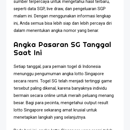
sumber terpercaya untuk mengetahui hasil terbaru,
seperti data SGP, live draw, dan pengeluaran SGP
malam ini. Dengan menggunakan informasi lengkap
ini, Anda semua bisa lebih siap dan lebih percaya diri
dalam menentukan angka nomor yang benar.
Angka Pasaran SG Tanggal
Saat Ini
Setiap tanggal, para pemain togel di Indonesia
menunggu pengumuman angka lotto Singapore
secara resmi. Togel SG telah menjadi tertinggi game
tersebut paling dikenal, karena banyaknya individu
bermain secara online untuk meraih peluang menang
besar. Bagi para pecinta, mengetahui output result
lotto Singapore sekarang amat krusial untuk
menetapkan langkah yang selanjutnya.