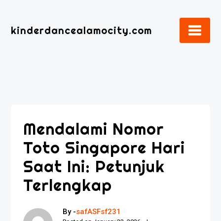
Skip
to
kinderdancealamocity.com
content
Mendalami Nomor
Toto Singapore Hari
Saat Ini: Petunjuk
Terlengkap
By -
safASFsf231