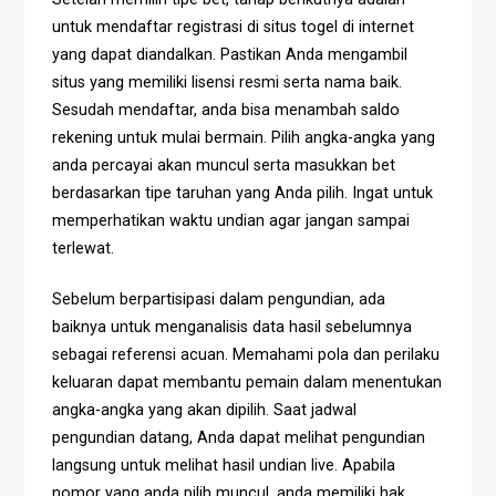
untuk mendaftar registrasi di situs togel di internet
yang dapat diandalkan. Pastikan Anda mengambil
situs yang memiliki lisensi resmi serta nama baik.
Sesudah mendaftar, anda bisa menambah saldo
rekening untuk mulai bermain. Pilih angka-angka yang
anda percayai akan muncul serta masukkan bet
berdasarkan tipe taruhan yang Anda pilih. Ingat untuk
memperhatikan waktu undian agar jangan sampai
terlewat.
Sebelum berpartisipasi dalam pengundian, ada
baiknya untuk menganalisis data hasil sebelumnya
sebagai referensi acuan. Memahami pola dan perilaku
keluaran dapat membantu pemain dalam menentukan
angka-angka yang akan dipilih. Saat jadwal
pengundian datang, Anda dapat melihat pengundian
langsung untuk melihat hasil undian live. Apabila
nomor yang anda pilih muncul, anda memiliki hak