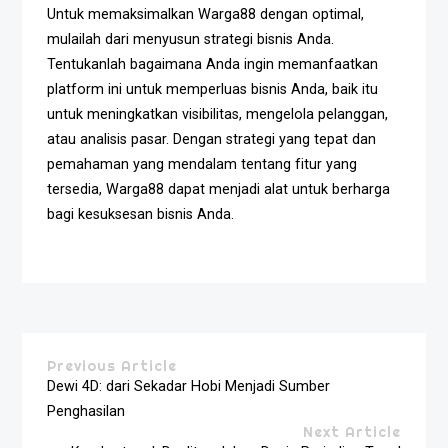
Untuk memaksimalkan Warga88 dengan optimal,
mulailah dari menyusun strategi bisnis Anda.
Tentukanlah bagaimana Anda ingin memanfaatkan
platform ini untuk memperluas bisnis Anda, baik itu
untuk meningkatkan visibilitas, mengelola pelanggan,
atau analisis pasar. Dengan strategi yang tepat dan
pemahaman yang mendalam tentang fitur yang
tersedia, Warga88 dapat menjadi alat untuk berharga
bagi kesuksesan bisnis Anda.
Previous Article
Dewi 4D: dari Sekadar Hobi Menjadi Sumber
Penghasilan
Next Article