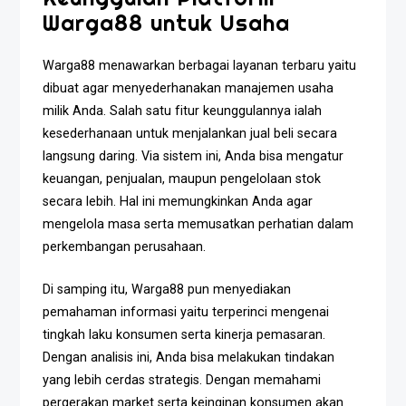
Warga88 untuk Usaha
Warga88 menawarkan berbagai layanan terbaru yaitu
dibuat agar menyederhanakan manajemen usaha
milik Anda. Salah satu fitur keunggulannya ialah
kesederhanaan untuk menjalankan jual beli secara
langsung daring. Via sistem ini, Anda bisa mengatur
keuangan, penjualan, maupun pengelolaan stok
secara lebih. Hal ini memungkinkan Anda agar
mengelola masa serta memusatkan perhatian dalam
perkembangan perusahaan.
Di samping itu, Warga88 pun menyediakan
pemahaman informasi yaitu terperinci mengenai
tingkah laku konsumen serta kinerja pemasaran.
Dengan analisis ini, Anda bisa melakukan tindakan
yang lebih cerdas strategis. Dengan memahami
pergerakan market serta keinginan konsumen akan