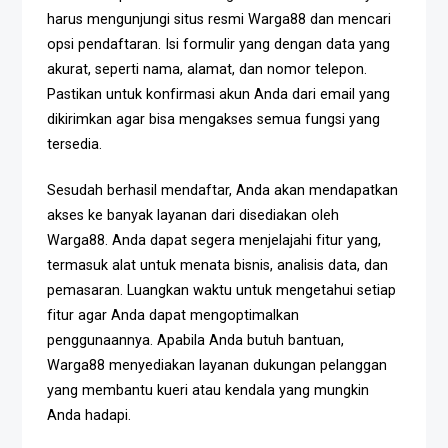
harus mengunjungi situs resmi Warga88 dan mencari
opsi pendaftaran. Isi formulir yang dengan data yang
akurat, seperti nama, alamat, dan nomor telepon.
Pastikan untuk konfirmasi akun Anda dari email yang
dikirimkan agar bisa mengakses semua fungsi yang
tersedia.
Sesudah berhasil mendaftar, Anda akan mendapatkan
akses ke banyak layanan dari disediakan oleh
Warga88. Anda dapat segera menjelajahi fitur yang,
termasuk alat untuk menata bisnis, analisis data, dan
pemasaran. Luangkan waktu untuk mengetahui setiap
fitur agar Anda dapat mengoptimalkan
penggunaannya. Apabila Anda butuh bantuan,
Warga88 menyediakan layanan dukungan pelanggan
yang membantu kueri atau kendala yang mungkin
Anda hadapi.