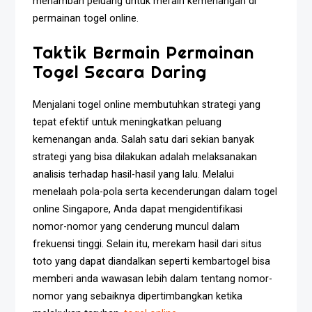
menambah peluang untuk meraih kemenangan di
permainan togel online.
Taktik Bermain Permainan
Togel Secara Daring
Menjalani togel online membutuhkan strategi yang
tepat efektif untuk meningkatkan peluang
kemenangan anda. Salah satu dari sekian banyak
strategi yang bisa dilakukan adalah melaksanakan
analisis terhadap hasil-hasil yang lalu. Melalui
menelaah pola-pola serta kecenderungan dalam togel
online Singapore, Anda dapat mengidentifikasi
nomor-nomor yang cenderung muncul dalam
frekuensi tinggi. Selain itu, merekam hasil dari situs
toto yang dapat diandalkan seperti kembartogel bisa
memberi anda wawasan lebih dalam tentang nomor-
nomor yang sebaiknya dipertimbangkan ketika