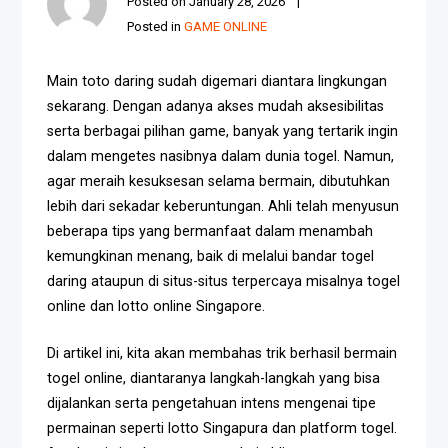
Posted on
January 28, 2026
Posted in
GAME ONLINE
Main toto daring sudah digemari diantara lingkungan
sekarang. Dengan adanya akses mudah aksesibilitas
serta berbagai pilihan game, banyak yang tertarik ingin
dalam mengetes nasibnya dalam dunia togel. Namun,
agar meraih kesuksesan selama bermain, dibutuhkan
lebih dari sekadar keberuntungan. Ahli telah menyusun
beberapa tips yang bermanfaat dalam menambah
kemungkinan menang, baik di melalui bandar togel
daring ataupun di situs-situs terpercaya misalnya togel
online dan lotto online Singapore.
Di artikel ini, kita akan membahas trik berhasil bermain
togel online, diantaranya langkah-langkah yang bisa
dijalankan serta pengetahuan intens mengenai tipe
permainan seperti lotto Singapura dan platform togel.