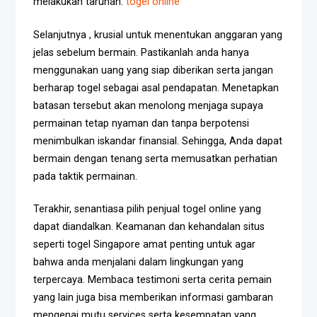
melakukan taruhan.
togel online
Selanjutnya , krusial untuk menentukan anggaran yang
jelas sebelum bermain. Pastikanlah anda hanya
menggunakan uang yang siap diberikan serta jangan
berharap togel sebagai asal pendapatan. Menetapkan
batasan tersebut akan menolong menjaga supaya
permainan tetap nyaman dan tanpa berpotensi
menimbulkan iskandar finansial. Sehingga, Anda dapat
bermain dengan tenang serta memusatkan perhatian
pada taktik permainan.
Terakhir, senantiasa pilih penjual togel online yang
dapat diandalkan. Keamanan dan kehandalan situs
seperti togel Singapore amat penting untuk agar
bahwa anda menjalani dalam lingkungan yang
terpercaya. Membaca testimoni serta cerita pemain
yang lain juga bisa memberikan informasi gambaran
mengenai mutu services serta kesempatan yang