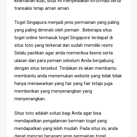
keamanan kuat, situs ini menyediakan informasi serta
transaksi tetap aman aman.
Togel Singapura menjadi jenis permainan yang paling
yang paling diminati oleh pemain . Beberapa situs
togel online termasuk togel Singapore terdapat di
situs toto yang terkenal dan sudah memiliki resmi.
Selalu pastikan agar anda memeriksa lisensi serta
ulasan dari para pemain sebelum Anda bergabung
dengan situs tersebut. Tindakan ini akan membantu
membantu anda menemukan website yang tidak tidak
hanya menawarkan yang fair yang fair tetapi juga
memberikan yang menyenangkan yang
menyenangkan.
Situs toto adalah solusi bagi Anda agar bisa
mendapatkan pengalaman bermain togel yang
mendapatkan yang lebih mudah. Pada situs ini, anda
dapat mencari beragam jenis permainan togel