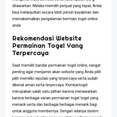
ditawarkan. Melalui memilih penjual yang tepat, Anda
bisa melanjutkan secara lebih penuh keyakinan dan
memaksimalkan pengalaman bermain togel online
anda.
Rekomendasi Website
Permainan Togel Yang
Terpercaya
Saat memilih bandar permainan togel online, sangat
penting agar menjamin akan website yang Anda pilih
pilih memiliki reputasi yang terpercaya serta sudah
dikenal aman serta terpercaya. Kembartogel
merupakan salah satu pilihan karena menawarkan
karena berbagai varian permainan togel togel yang
menarik serta dan berbagai berbagai menarik bagi
untuk anggota membernya. Dengan adanya sistem