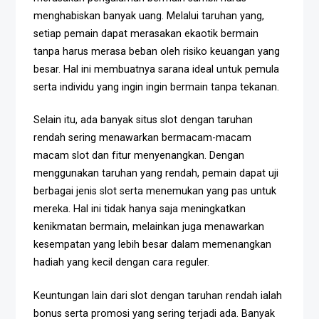
menghabiskan banyak uang. Melalui taruhan yang,
setiap pemain dapat merasakan ekaotik bermain
tanpa harus merasa beban oleh risiko keuangan yang
besar. Hal ini membuatnya sarana ideal untuk pemula
serta individu yang ingin ingin bermain tanpa tekanan.
Selain itu, ada banyak situs slot dengan taruhan
rendah sering menawarkan bermacam-macam
macam slot dan fitur menyenangkan. Dengan
menggunakan taruhan yang rendah, pemain dapat uji
berbagai jenis slot serta menemukan yang pas untuk
mereka. Hal ini tidak hanya saja meningkatkan
kenikmatan bermain, melainkan juga menawarkan
kesempatan yang lebih besar dalam memenangkan
hadiah yang kecil dengan cara reguler.
Keuntungan lain dari slot dengan taruhan rendah ialah
bonus serta promosi yang sering terjadi ada. Banyak