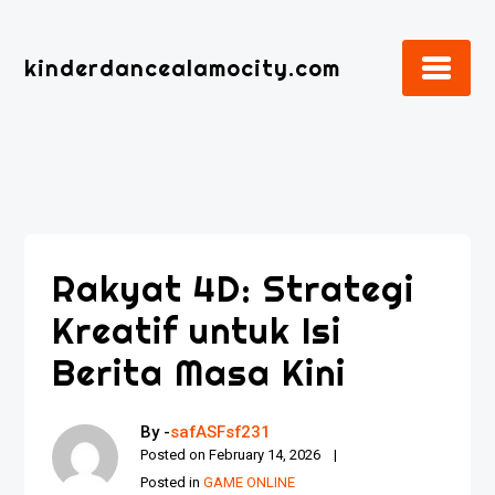
Skip
to
kinderdancealamocity.com
content
Rakyat 4D: Strategi
Kreatif untuk Isi
Berita Masa Kini
By -
safASFsf231
Posted on
February 14, 2026
Posted in
GAME ONLINE