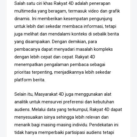
Salah satu ciri khas Rakyat 4D adalah penerapan
multimedia yang beragam, termasuk video dan grafik
dinamis. Ini memberikan kesempatan pengunjung
untuk lebih dari sekedar membaca informasi, tetapi
juga melihat dan mendalami konteks di sebalik berita
yang disampaikan. Dengan demikian, para
pembacanya dapat menyadari masalah kompleks
dengan lebih cepat dan cepat. Rakyat 4D
menempatkan pengalaman pembaca sebagai
prioritas terpenting, menjadikannya lebih sekedar
platform berita.
Selain itu, Masyarakat 4D juga menggunakan alat
analitik untuk mensurvei preferensi dan kebutuhan
audiens. Melalui data yang terkumpul, Rakyat 4D dapat
menyesuaikan isinya sehingga lebih relevan dan
menarik bagi masing-masing individu. Pendekatan ini
tidak hanya memperbaiki partisipasi audiens tetapi