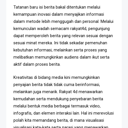
Tatanan baru isi berita bakal ditentukan melalui
kemampuan inovasi dalam menyajikan informasi
dalam metode lebih menggugah dan personal. Melalui
kemunculan wadah semacam rakyat4d, pengunjung
dapat memperoleh berita yang relevan sesuai dengan
sesuai minat mereka. Ini tidak sekadar pemenuhan
kebutuhan informasi, melainkan serta proses yang
melibatkan memungkinkan audiens dalam ikut serta
aktif dalam proses berita.
Kreativitas di bidang media kini memungkinkan
penyajian berita tidak tidak cuma berinformasi,
melainkan juga menarik. Rakyat 4d menawarkan
kemudahan serta mendukung penyebaran berita
melalui bentuk media berbagai termasuk video,
infografis, dan elemen interaksi lain. Hal ini merevolusi
polah kita memandang berita, di mana visualisasi
visualisasi kata-kata serta narasi yang menawarkan