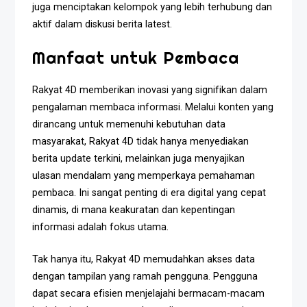
juga menciptakan kelompok yang lebih terhubung dan
aktif dalam diskusi berita latest.
Manfaat untuk Pembaca
Rakyat 4D memberikan inovasi yang signifikan dalam
pengalaman membaca informasi. Melalui konten yang
dirancang untuk memenuhi kebutuhan data
masyarakat, Rakyat 4D tidak hanya menyediakan
berita update terkini, melainkan juga menyajikan
ulasan mendalam yang memperkaya pemahaman
pembaca. Ini sangat penting di era digital yang cepat
dinamis, di mana keakuratan dan kepentingan
informasi adalah fokus utama.
Tak hanya itu, Rakyat 4D memudahkan akses data
dengan tampilan yang ramah pengguna. Pengguna
dapat secara efisien menjelajahi bermacam-macam