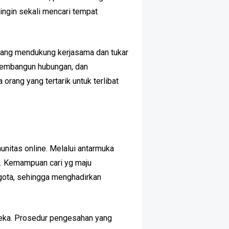
ngin sekali mencari tempat
 yang mendukung kerjasama dan tukar
 membangun hubungan, dan
orang yang tertarik untuk terlibat
nitas online. Melalui antarmuka
i. Kemampuan cari yg maju
gota, sehingga menghadirkan
reka. Prosedur pengesahan yang