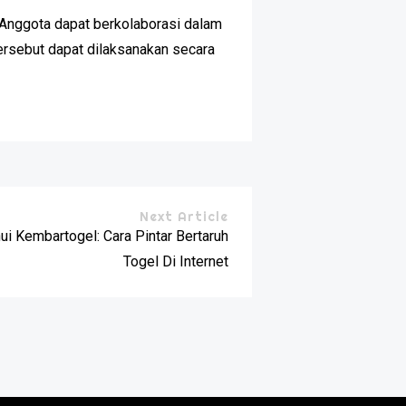
 Anggota dapat berkolaborasi dalam
ersebut dapat dilaksanakan secara
Next Article
i Kembartogel: Cara Pintar Bertaruh
Togel Di Internet