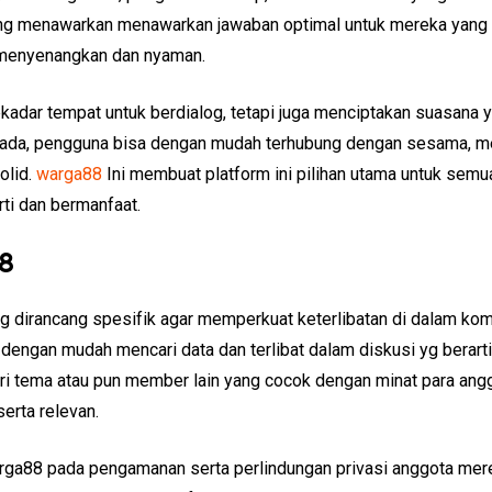
ang menawarkan menawarkan jawaban optimal untuk mereka yang i
menyenangkan dan nyaman.
adar tempat untuk berdialog, tetapi juga menciptakan suasana
yang ada, pengguna bisa dengan mudah terhubung dengan sesama,
olid.
warga88
Ini membuat platform ini pilihan utama untuk semua 
ti dan bermanfaat.
88
 dirancang spesifik agar memperkuat keterlibatan di dalam komu
engan mudah mencari data dan terlibat dalam diskusi yg berart
 tema atau pun member lain yang cocok dengan minat para ang
erta relevan.
arga88 pada pengamanan serta perlindungan privasi anggota me