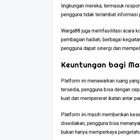
lingkungan mereka, termasuk respon 
pengguna tidak terlambat informasi 
Warga88 juga memfasilitasi acara ko
pembagian hadiah, berbagai kegiatan
pengguna dapat sinergi dan mempela
Keuntungan bagi M
Platform ini menawarkan ruang yang 
tersedia, pengguna bisa dengan cep
kuat dan mempererat ikatan antar pa
Platform ini masih memberikan kese
disediakan, pengguna bisa menanyak
bukan hanya memperkaya pengetahuan