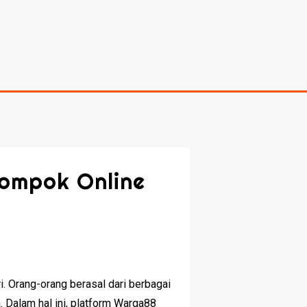
lompok Online
ri. Orang-orang berasal dari berbagai
. Dalam hal ini, platform Warga88