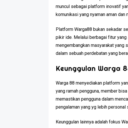
muncul sebagai platform inovatif y
komunikasi yang nyaman aman dan 
Platform Warga88 bukan sekadar sek
pikir ide. Melalui berbagai fitur 
mengembangkan masyarakat yang s
dalam sebuah perdebatan yang berar
Keunggulan Warga 
Warga 88 menyediakan platform yang
yang ramah pengguna, member bisa d
memastikan pengguna dalam mencari
pengalaman yang yg lebih personal s
Keunggulan lainnya adalah fokus W