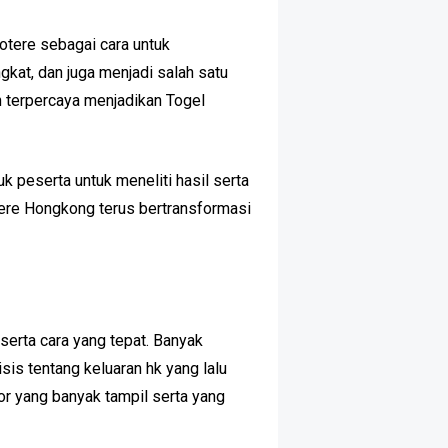
otere sebagai cara untuk
ngkat, dan juga menjadi salah satu
n terpercaya menjadikan Togel
 peserta untuk meneliti hasil serta
tere Hongkong terus bertransformasi
erta cara yang tepat. Banyak
s tentang keluaran hk yang lalu
r yang banyak tampil serta yang