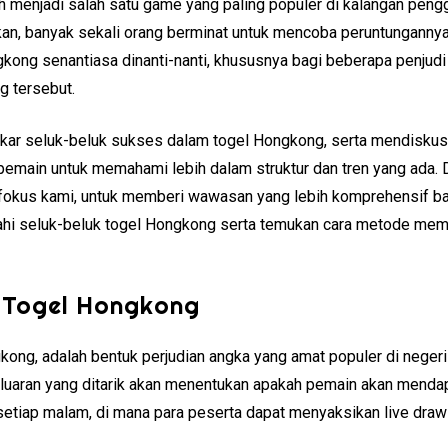
h menjadi salah satu game yang paling populer di kalangan pengg
kan, banyak sekali orang berminat untuk mencoba peruntungann
gkong senantiasa dinanti-nanti, khususnya bagi beberapa penjud
g tersebut.
ngkar seluk-beluk sukses dalam togel Hongkong, serta mendisku
main untuk memahami lebih dalam struktur dan tren yang ada. D
 fokus kami, untuk memberi wawasan yang lebih komprehensif b
jahi seluk-beluk togel Hongkong serta temukan cara metode me
h Togel Hongkong
ong, adalah bentuk perjudian angka yang amat populer di negeri i
 keluaran yang ditarik akan menentukan apakah pemain akan mendap
 setiap malam, di mana para peserta dapat menyaksikan live dra