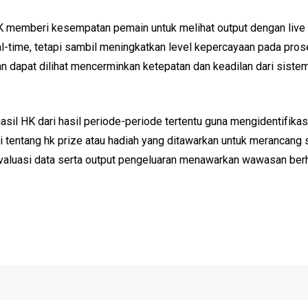
HK memberi kesempatan pemain untuk melihat output dengan live da
al-time, tetapi sambil meningkatkan level kepercayaan pada pro
n dapat dilihat mencerminkan ketepatan dan keadilan dari sistem
asil HK dari hasil periode-periode tertentu guna mengidentifika
tentang hk prize atau hadiah yang ditawarkan untuk merancang s
valuasi data serta output pengeluaran menawarkan wawasan be
.