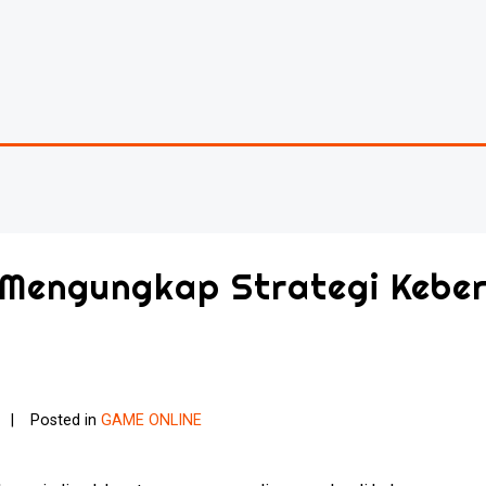
 Mengungkap Strategi Keber
Posted in
GAME ONLINE