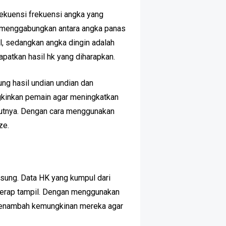
rekuensi frekuensi angka yang
u, menggabungkan antara angka panas
l, sedangkan angka dingin adalah
patkan hasil hk yang diharapkan.
ung hasil undian undian dan
gkinkan pemain agar meningkatkan
njutnya. Dengan cara menggunakan
ze.
ngsung. Data HK yang kumpul dari
erap tampil. Dengan menggunakan
, menambah kemungkinan mereka agar