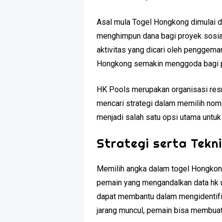
Asal mula Togel Hongkong dimulai d
menghimpun dana bagi proyek sosial d
aktivitas yang dicari oleh penggema
Hongkong semakin menggoda bagi 
HK Pools merupakan organisasi resmi
mencari strategi dalam memilih nom
menjadi salah satu opsi utama untuk p
Strategi serta Tekn
Memilih angka dalam togel Hongkong
pemain yang mengandalkan data hk u
dapat membantu dalam mengidentifik
jarang muncul, pemain bisa membuat