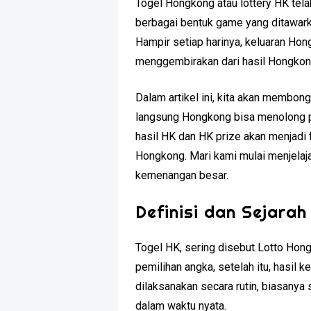
Togel Hongkong atau lottery HK tela
berbagai bentuk game yang ditawar
Hampir setiap harinya, keluaran Hon
menggembirakan dari hasil Hongkon
Dalam artikel ini, kita akan membo
langsung Hongkong bisa menolong pe
hasil HK dan HK prize akan menjadi
Hongkong. Mari kami mulai menjela
kemenangan besar.
Definisi dan Sejara
Togel HK, sering disebut Lotto Hongk
pemilihan angka, setelah itu, hasil
dilaksanakan secara rutin, biasanya
dalam waktu nyata.