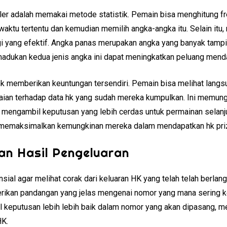
ler adalah memakai metode statistik. Pemain bisa menghitung f
waktu tertentu dan kemudian memilih angka-angka itu. Selain it
egi yang efektif. Angka panas merupakan angka yang banyak tampi
madukan kedua jenis angka ini dapat meningkatkan peluang menda
 hk memberikan keuntungan tersendiri. Pemain bisa melihat langs
uaian terhadap data hk yang sudah mereka kumpulkan. Ini memun
ta mengambil keputusan yang lebih cerdas untuk permainan sela
a memaksimalkan kemungkinan mereka dalam mendapatkan hk pri
dan Hasil Pengeluaran
sial agar melihat corak dari keluaran HK yang telah telah berla
ikan pandangan yang jelas mengenai nomor yang mana sering k
il keputusan lebih lebih baik dalam nomor yang akan dipasang
HK.