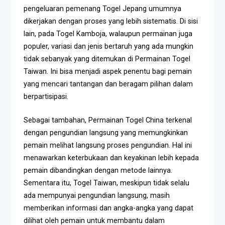
pengeluaran pemenang Togel Jepang umumnya
dikerjakan dengan proses yang lebih sistematis. Di sisi
lain, pada Togel Kamboja, walaupun permainan juga
populer, variasi dan jenis bertaruh yang ada mungkin
tidak sebanyak yang ditemukan di Permainan Togel
Taiwan. Ini bisa menjadi aspek penentu bagi pemain
yang mencari tantangan dan beragam pilihan dalam
berpartisipasi.
Sebagai tambahan, Permainan Togel China terkenal
dengan pengundian langsung yang memungkinkan
pemain melihat langsung proses pengundian. Hal ini
menawarkan keterbukaan dan keyakinan lebih kepada
pemain dibandingkan dengan metode lainnya.
Sementara itu, Togel Taiwan, meskipun tidak selalu
ada mempunyai pengundian langsung, masih
memberikan informasi dan angka-angka yang dapat
dilihat oleh pemain untuk membantu dalam