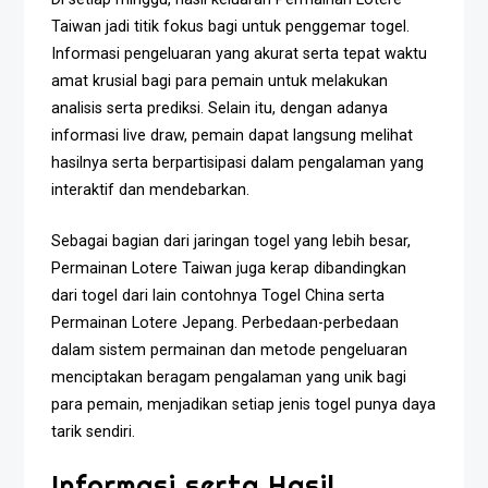
Taiwan jadi titik fokus bagi untuk penggemar togel.
Informasi pengeluaran yang akurat serta tepat waktu
amat krusial bagi para pemain untuk melakukan
analisis serta prediksi. Selain itu, dengan adanya
informasi live draw, pemain dapat langsung melihat
hasilnya serta berpartisipasi dalam pengalaman yang
interaktif dan mendebarkan.
Sebagai bagian dari jaringan togel yang lebih besar,
Permainan Lotere Taiwan juga kerap dibandingkan
dari togel dari lain contohnya Togel China serta
Permainan Lotere Jepang. Perbedaan-perbedaan
dalam sistem permainan dan metode pengeluaran
menciptakan beragam pengalaman yang unik bagi
para pemain, menjadikan setiap jenis togel punya daya
tarik sendiri.
Informasi serta Hasil