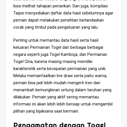
bisa melihat tahapan penarikan. Dan juga, kompilasi
Taipei menyediakan daftar data hasil sebelumnya agar
pemain dapat melakukan penelitian berlandaskan
corak yang timbul pada pengeluaran yang lalu.
Penting untuk memantau data hasil serta hasil
keluaran Permainan Togel dari berbagai berbagai
negara seperti juga Togel Kamboja, dan Permainan
Togel Cina, karena masing-masing memiliki
karakteristik serta kecepatan permainan yang unik.
Melalui memanfaatkan live draw serta paito warna,
pemain bisa jadi lebih mudah mengerti tren dan
menambah kemungkinan untung dalam taruhan yang
dilakukan. Pemain yang aktif sering memantau
informasi ini akan lebih lebih bersiap untuk mengambil
pilihan yang bijaksana saat bermain.
Pengamatan dengan Togel