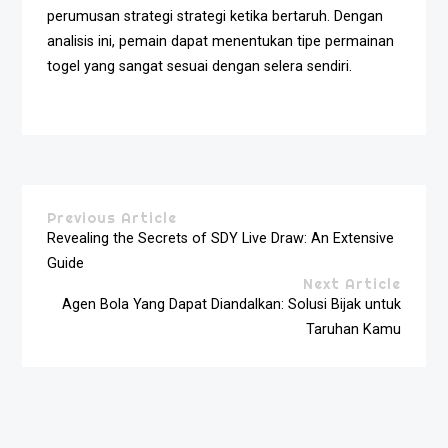
perumusan strategi strategi ketika bertaruh. Dengan
analisis ini, pemain dapat menentukan tipe permainan
togel yang sangat sesuai dengan selera sendiri.
Previous Article
Revealing the Secrets of SDY Live Draw: An Extensive
Guide
Next Article
Agen Bola Yang Dapat Diandalkan: Solusi Bijak untuk
Taruhan Kamu