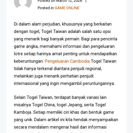
Posted on
March 12, 2026
Posted in
GAME ONLINE
Di dalam alam perjudian, khususnya yang berkaitan
dengan togel, Togel Taiwan adalah salah satu opsi
yang menarik bagi banyak pemain. Bagi para pencinta
game angka, memahami informasi dan pengeluaran
lotre setiap harinya amat penting untuk mendapatkan
keberuntungan.
Pengeluaran Cambodia
Togel Taiwan
tidak hanya terkenal diantara penjudi regional,
melainkan juga menarik perhatian penjudi
internasional yang ingin mengambil peruntungannya.
Selain Togel Taiwan, terdapat banyak variasi lain
misalnya Togel China, togel Jepang, serta Togel
Kamboja. Setiap memiliki ciri khas dan bentuk game
yang unik. Dalam artikel ini kita hendak menyampaikan
secara mendalam mengenai hasil dan informasi