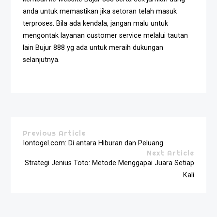
anda untuk memastikan jika setoran telah masuk
terproses. Bila ada kendala, jangan malu untuk
mengontak layanan customer service melalui tautan
lain Bujur 888 yg ada untuk meraih dukungan
selanjutnya.
Previous Article
Iontogel.com: Di antara Hiburan dan Peluang
Next Article
Strategi Jenius Toto: Metode Menggapai Juara Setiap
Kali