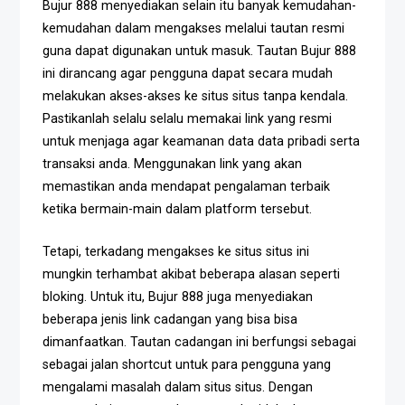
Bujur 888 menyediakan selain itu banyak kemudahan-
kemudahan dalam mengakses melalui tautan resmi
guna dapat digunakan untuk masuk. Tautan Bujur 888
ini dirancang agar pengguna dapat secara mudah
melakukan akses-akses ke situs situs tanpa kendala.
Pastikanlah selalu selalu memakai link yang resmi
untuk menjaga agar keamanan data data pribadi serta
transaksi anda. Menggunakan link yang akan
memastikan anda mendapat pengalaman terbaik
ketika bermain-main dalam platform tersebut.
Tetapi, terkadang mengakses ke situs situs ini
mungkin terhambat akibat beberapa alasan seperti
bloking. Untuk itu, Bujur 888 juga menyediakan
beberapa jenis link cadangan yang bisa bisa
dimanfaatkan. Tautan cadangan ini berfungsi sebagai
sebagai jalan shortcut untuk para pengguna yang
mengalami masalah dalam situs situs. Dengan