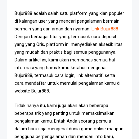
Bujur888 adalah salah satu platform yang kian populer
di kalangan user yang mencari pengalaman bermain
bermain yang dan aman dan nyaman.
Link Bujur888
Dengan berbagai fitur yang, termasuk cara deposit
yang yang Qris, platform ini menyediakan aksesibilitas
yang mudah dan praktis bagi semua penggunanya.
Dalam artikel ini, kami akan membahas semua hal
informasi yang harus kamu ketahui mengenai
Bujur888, termasuk cara login, link alternatif, serta
cara mendaftar untuk memulai pengalaman kamu di
website Bujur888.
Tidak hanya itu, kami juga akan akan beberapa
beberapa trik yang penting untuk memaksimalkan
pengalaman kamu. Entah Anda seorang pemula
dalam baru saja mengenal dunia game online maupun
pengguna berpengalaman dan mencari info baru,