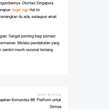
engundiannya. Otoritas Singapura
manapun.
togel sgp
Hal ini
enangkan itu ada, walaupun amat
ugian. Sangat penting bagi pemain
permainan. Melalui pendekatan yang
 sambil masih rasional tentang
Next Article
ajahan Komunitas 88: Platform untuk
Semua