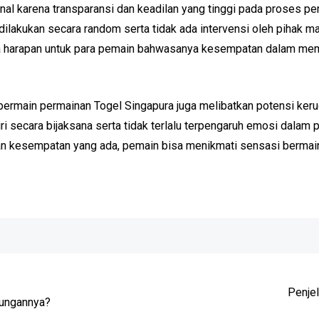
enal karena transparansi dan keadilan yang tinggi pada proses p
dilakukan secara random serta tidak ada intervensi oleh pihak 
 harapan untuk para pemain bahwasanya kesempatan dalam mem
u bermain permainan Togel Singapura juga melibatkan potensi ker
 secara bijaksana serta tidak terlalu terpengaruh emosi dalam 
kan kesempatan yang ada, pemain bisa menikmati sensasi bermain
Penjel
bungannya?