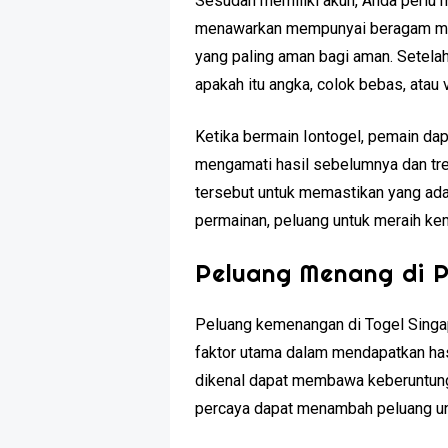
Sesudah memiliki akun, Anda perlu 
menawarkan mempunyai beragam meto
yang paling aman bagi aman. Setelah
apakah itu angka, colok bebas, atau v
Ketika bermain Iontogel, pemain da
mengamati hasil sebelumnya dan tre
tersebut untuk memastikan yang ada
permainan, peluang untuk meraih k
Peluang Menang di 
Peluang kemenangan di Togel Singap
faktor utama dalam mendapatkan has
dikenal dapat membawa keberuntung
percaya dapat menambah peluang u