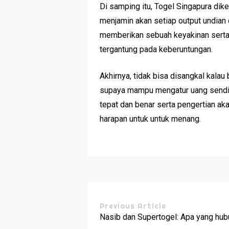
Di samping itu, Togel Singapura dik
menjamin akan setiap output undian 
memberikan sebuah keyakinan serta
tergantung pada keberuntungan.
Akhirnya, tidak bisa disangkal kala
supaya mampu mengatur uang sendiri
tepat dan benar serta pengertian a
harapan untuk untuk menang.
Previous Article
Nasib dan Supertogel: Apa yang hu