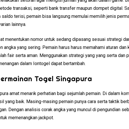
melakukan setoran agar mengisi jumlah yang akan dalam game. B
de transaksi, seperti bank transfer maupun dompet digital. Sa
 saldo terisi, pemain bisa langsung memulai memilih jenis perma
arian lainnya.
pat menentukan nomor untuk sedang dipasang sesuai strategi da
n angka yang sering. Pemain harus harus memahami aturan dan k
lah fair serta aman. Menggunakan strategi yang yang serta dan
emenangan dalam Iontogel dapat bertambah.
Permainan Togel Singapura
ura amat menarik perhatian bagi sejumlah pemain. Di dalam komp
il yang baik. Masing-masing pemain punya cara serta taktik be
an. Dengan analisis corak angka yang muncul di pengundian seb
ntuk memenangkan jackpot.