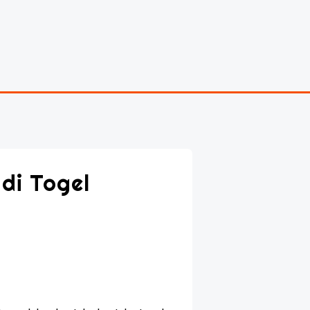
di Togel