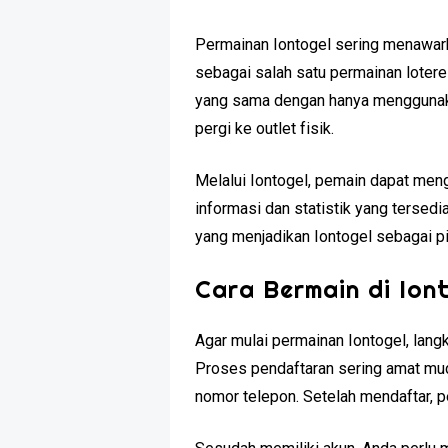
Permainan Iontogel sering menawarka
sebagai salah satu permainan lotere
yang sama dengan hanya menggunakan
pergi ke outlet fisik.
Melalui Iontogel, pemain dapat me
informasi dan statistik yang tersed
yang menjadikan Iontogel sebagai pi
Cara Bermain di Ion
Agar mulai permainan Iontogel, lang
Proses pendaftaran sering amat mud
nomor telepon. Setelah mendaftar, 