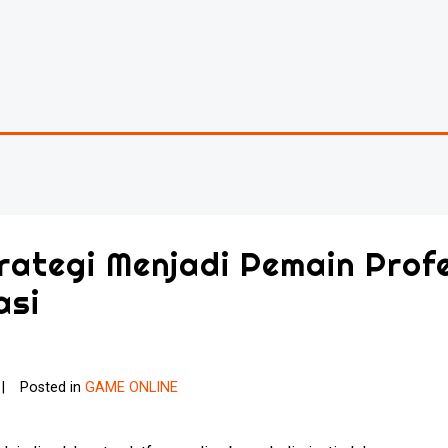
rategi Menjadi Pemain Profe
asi
Posted in
GAME ONLINE