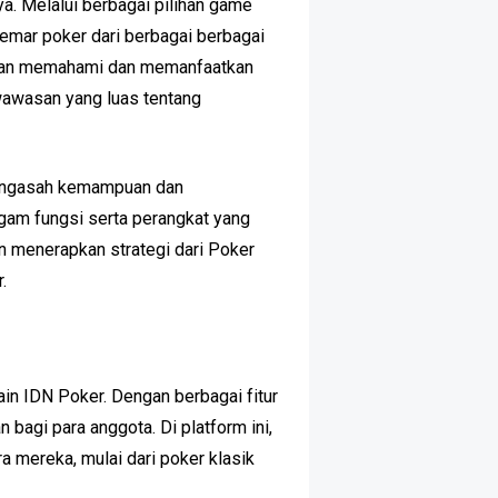
ya. Melalui berbagai pilihan game
emar poker dari berbagai berbagai
dengan memahami dan memanfaatkan
wawasan yang luas tentang
 mengasah kemampuan dan
gam fungsi serta perangkat yang
 menerapkan strategi dari Poker
.
in IDN Poker. Dengan berbagai fitur
agi para anggota. Di platform ini,
 mereka, mulai dari poker klasik