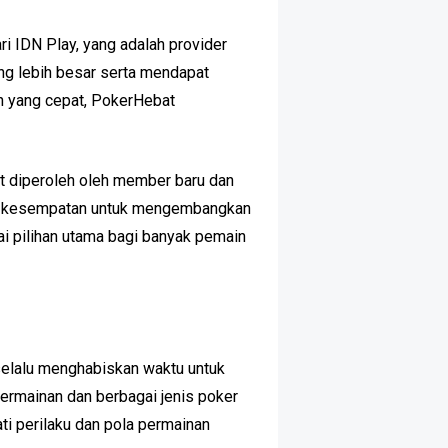
i IDN Play, yang adalah provider
ng lebih besar serta mendapat
n yang cepat, PokerHebat
t diperoleh oleh member baru dan
kan kesempatan untuk mengembangkan
ai pilihan utama bagi banyak pemain
selalu menghabiskan waktu untuk
permainan dan berbagai jenis poker
ti perilaku dan pola permainan