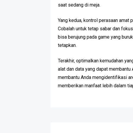
saat sedang di meja.
Yang kedua, kontrol perasaan amat 
Cobalah untuk tetap sabar dan fok
bisa berujung pada game yang buru
tetapkan.
Terakhir, optimalkan kemudahan yan
alat dan data yang dapat membantu
membantu Anda mengidentifikasi area
memberikan manfaat lebih dalam tia