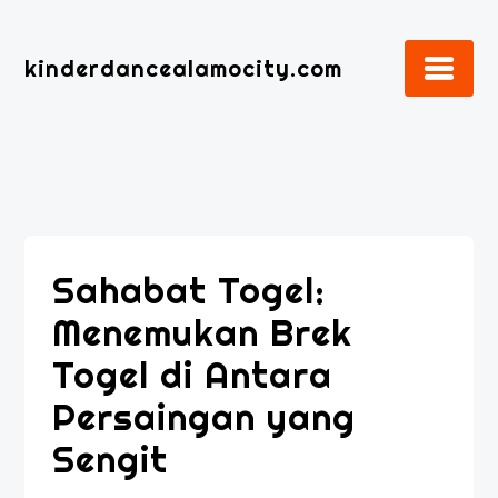
Skip
to
kinderdancealamocity.com
content
Sahabat Togel:
Menemukan Brek
Togel di Antara
Persaingan yang
Sengit