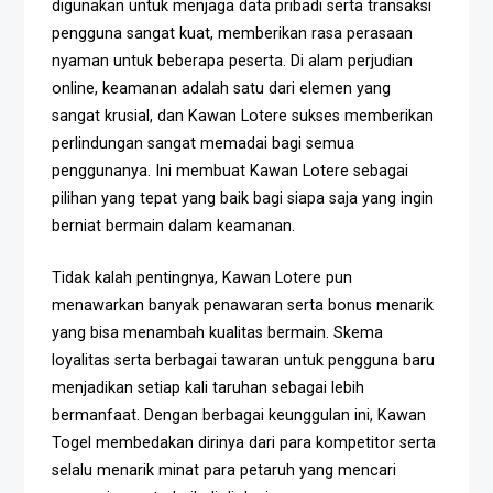
digunakan untuk menjaga data pribadi serta transaksi
pengguna sangat kuat, memberikan rasa perasaan
nyaman untuk beberapa peserta. Di alam perjudian
online, keamanan adalah satu dari elemen yang
sangat krusial, dan Kawan Lotere sukses memberikan
perlindungan sangat memadai bagi semua
penggunanya. Ini membuat Kawan Lotere sebagai
pilihan yang tepat yang baik bagi siapa saja yang ingin
berniat bermain dalam keamanan.
Tidak kalah pentingnya, Kawan Lotere pun
menawarkan banyak penawaran serta bonus menarik
yang bisa menambah kualitas bermain. Skema
loyalitas serta berbagai tawaran untuk pengguna baru
menjadikan setiap kali taruhan sebagai lebih
bermanfaat. Dengan berbagai keunggulan ini, Kawan
Togel membedakan dirinya dari para kompetitor serta
selalu menarik minat para petaruh yang mencari