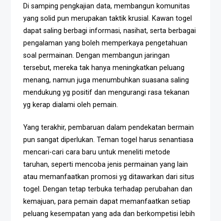
Di samping pengkajian data, membangun komunitas
yang solid pun merupakan taktik krusial. Kawan togel
dapat saling berbagi informasi, nasihat, serta berbagai
pengalaman yang boleh memperkaya pengetahuan
soal permainan. Dengan membangun jaringan
tersebut, mereka tak hanya meningkatkan peluang
menang, namun juga menumbuhkan suasana saling
mendukung yg positif dan mengurangi rasa tekanan
yg kerap dialami oleh pemain.
Yang terakhir, pembaruan dalam pendekatan bermain
pun sangat diperlukan. Teman togel harus senantiasa
mencari-cari cara baru untuk meneliti metode
taruhan, seperti mencoba jenis permainan yang lain
atau memanfaatkan promosi yg ditawarkan dari situs
togel. Dengan tetap terbuka terhadap perubahan dan
kemajuan, para pemain dapat memanfaatkan setiap
peluang kesempatan yang ada dan berkompetisi lebih