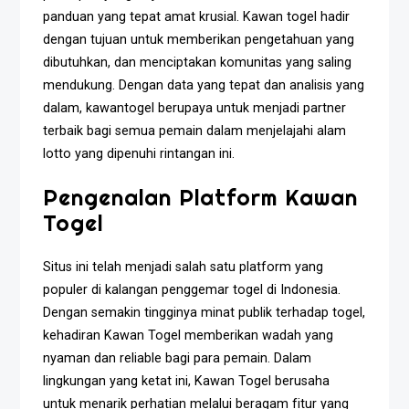
panduan yang tepat amat krusial. Kawan togel hadir
dengan tujuan untuk memberikan pengetahuan yang
dibutuhkan, dan menciptakan komunitas yang saling
mendukung. Dengan data yang tepat dan analisis yang
dalam, kawantogel berupaya untuk menjadi partner
terbaik bagi semua pemain dalam menjelajahi alam
lotto yang dipenuhi rintangan ini.
Pengenalan Platform Kawan
Togel
Situs ini telah menjadi salah satu platform yang
populer di kalangan penggemar togel di Indonesia.
Dengan semakin tingginya minat publik terhadap togel,
kehadiran Kawan Togel memberikan wadah yang
nyaman dan reliable bagi para pemain. Dalam
lingkungan yang ketat ini, Kawan Togel berusaha
untuk menarik perhatian melalui beragam fitur yang