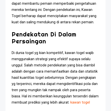
dapat membantu pemain memperbaiki pengetahuan
mereka tentang ini. Dengan pendekatan ini, Kawan
Togel berharap dapat menciptakan masyarakat yang
kuat dan saling mendukung di antara rekan pemain.
Pendekatan Di Dalam
Persaingan
Di dunia togel yg kian kompetitif, kawan togel wajib
menggunakan strategi yang efektif supaya selalu
unggul. Salah metode pendekatan yang bisa diambil
adalah dengan cara memanfaatkan data dan statistik
hasil kuantitas togel sebelumnya. Dengan pengkajian
yg terperinci, mereka dapat mengidentifikasi pola dan
tren yang mungkin tak nampak oleh para peserta
biasa. Hal ini memberikan keunggulan tersendiri dalam
membuat prediksi yang lebih akurat.
kawan togel