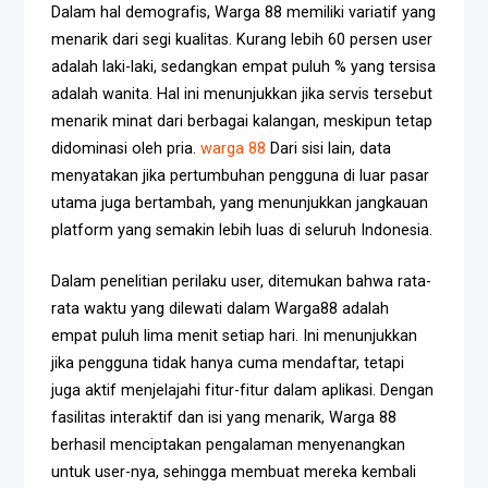
Dalam hal demografis, Warga 88 memiliki variatif yang
menarik dari segi kualitas. Kurang lebih 60 persen user
adalah laki-laki, sedangkan empat puluh % yang tersisa
adalah wanita. Hal ini menunjukkan jika servis tersebut
menarik minat dari berbagai kalangan, meskipun tetap
didominasi oleh pria.
warga 88
Dari sisi lain, data
menyatakan jika pertumbuhan pengguna di luar pasar
utama juga bertambah, yang menunjukkan jangkauan
platform yang semakin lebih luas di seluruh Indonesia.
Dalam penelitian perilaku user, ditemukan bahwa rata-
rata waktu yang dilewati dalam Warga88 adalah
empat puluh lima menit setiap hari. Ini menunjukkan
jika pengguna tidak hanya cuma mendaftar, tetapi
juga aktif menjelajahi fitur-fitur dalam aplikasi. Dengan
fasilitas interaktif dan isi yang menarik, Warga 88
berhasil menciptakan pengalaman menyenangkan
untuk user-nya, sehingga membuat mereka kembali