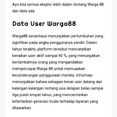
Ayo kita semua eksplor lebih dalam tentang Warga 88
dan data ada.
Data User Warga88
Warga88 senantiasa menunjukkan pertumbuhan yang
signifikan pada angka penggunanya sendiri. Dalam
tahun terakhir, platform tersebut mencatatkan
kenaikan user aktif sampai 40 %, yang menunjukkan
bertambahnya orang yang mengandalkan
mempercayai Warga 88 untuk memuaskan
kecenderungan penggunaan mereka. Informasi
menunjukkan bahwa sebagian besar user datang dari
kalangan kalangan rentang usia delapan belas sampai
tiga puluh empat tahun, yang mencerminkan
ketertarikan generasi muda terhadap layanan yang
ditawarkan.