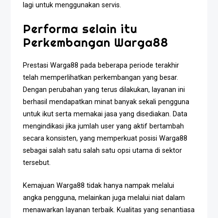
lagi untuk menggunakan servis.
Performa selain itu
Perkembangan Warga88
Prestasi Warga88 pada beberapa periode terakhir
telah memperlihatkan perkembangan yang besar.
Dengan perubahan yang terus dilakukan, layanan ini
berhasil mendapatkan minat banyak sekali pengguna
untuk ikut serta memakai jasa yang disediakan. Data
mengindikasi jika jumlah user yang aktif bertambah
secara konsisten, yang memperkuat posisi Warga88
sebagai salah satu salah satu opsi utama di sektor
tersebut.
Kemajuan Warga88 tidak hanya nampak melalui
angka pengguna, melainkan juga melalui niat dalam
menawarkan layanan terbaik. Kualitas yang senantiasa