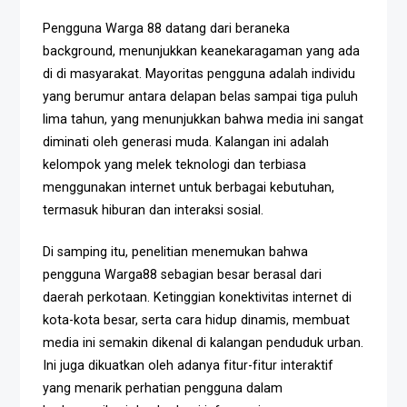
Pengguna Warga 88 datang dari beraneka
background, menunjukkan keanekaragaman yang ada
di di masyarakat. Mayoritas pengguna adalah individu
yang berumur antara delapan belas sampai tiga puluh
lima tahun, yang menunjukkan bahwa media ini sangat
diminati oleh generasi muda. Kalangan ini adalah
kelompok yang melek teknologi dan terbiasa
menggunakan internet untuk berbagai kebutuhan,
termasuk hiburan dan interaksi sosial.
Di samping itu, penelitian menemukan bahwa
pengguna Warga88 sebagian besar berasal dari
daerah perkotaan. Ketinggian konektivitas internet di
kota-kota besar, serta cara hidup dinamis, membuat
media ini semakin dikenal di kalangan penduduk urban.
Ini juga dikuatkan oleh adanya fitur-fitur interaktif
yang menarik perhatian pengguna dalam