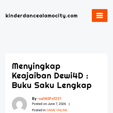
Skip
to
kinderdancealamocity.com
content
Menyingkap
Keajaiban Dewi4D :
Buku Saku Lengkap
By -
safASFsf231
Posted on
June 7, 2026
Posted in
GAME ONLINE