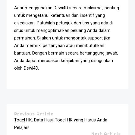
Agar menggunakan Dewi4D secara maksimal, penting
untuk mengetahui ketentuan dan insentif yang
disediakan. Patuhilah petunjuk dan tips yang ada di
situs untuk mengoptimalkan peluang Anda dalam
permainan. Silakan untuk mengontak support jika
Anda memiliki pertanyaan atau membutuhkan
bantuan. Dengan bermain secara bertanggung jawab,
Anda dapat merasakan keajaiban yang disuguhkan
oleh Dewi4D.
Previous Article
Togel HK: Data Hasil Togel HK yang Harus Anda
Pelajari!
Next Article