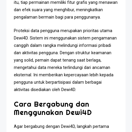
itu, tiap permainan memiliki fitur grafis yang menawan
dan efek suara yang menghibur, meningkatkan
pengalaman bermain bagi para penggunanya.
Proteksi data pengguna merupakan prioritas utama
Dewi4D. Sistem ini menggunakan sistem pengamanan
canggih dalam rangka melindungi informasi pribadi
dan aktivitas pengguna. Dengan struktur keamanan
yang solid, pemain dapat tenang saat berlaga,
mengetahui data mereka terlindungi dari ancaman
eksternal. Ini memberikan kepercayaan lebih kepada
pengguna untuk berpartisipasi dalam berbagai
aktivitas disediakan oleh Dewi4D.
Cara Bergabung dan
Menggunakan Dewi4D
Agar bergabung dengan Dewi4D, langkah pertama