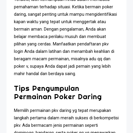
pemahaman terhadap situasi. Ketika bermain poker
daring, sangat penting untuk mampu mengidentifikasi
kapan waktu yang tepat untuk menggertak atau
bermain aman. Dengan pengalaman, Anda akan
belajar membaca perilaku musuh dan membuat
pilihan yang cerdas. Manfaatkan pendaftaran pkv
login Anda dalam latihan dan menambah keahlian di
beragam macam permainan, misalnya adu qq dan
poker v, supaya Anda dapat jadi pemain yang lebih
mahir handal dan berdaya saing.
Tips Pengumpulan
Permainan Poker Daring
Memilih permainan pkv daring yg tepat merupakan
langkah pertama dalam meraih sukses di berkompetisi
pkv. Ada bermacam jenis permainan seperti
dominoqq, bandarqq, serta poker qq yg menawarkan