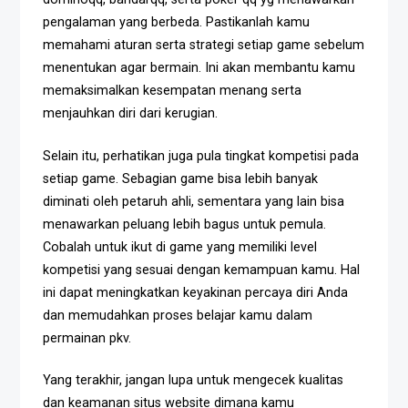
pengalaman yang berbeda. Pastikanlah kamu
memahami aturan serta strategi setiap game sebelum
menentukan agar bermain. Ini akan membantu kamu
memaksimalkan kesempatan menang serta
menjauhkan diri dari kerugian.
Selain itu, perhatikan juga pula tingkat kompetisi pada
setiap game. Sebagian game bisa lebih banyak
diminati oleh petaruh ahli, sementara yang lain bisa
menawarkan peluang lebih bagus untuk pemula.
Cobalah untuk ikut di game yang memiliki level
kompetisi yang sesuai dengan kemampuan kamu. Hal
ini dapat meningkatkan keyakinan percaya diri Anda
dan memudahkan proses belajar kamu dalam
permainan pkv.
Yang terakhir, jangan lupa untuk mengecek kualitas
dan keamanan situs website dimana kamu