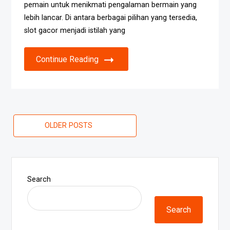
pemain untuk menikmati pengalaman bermain yang
lebih lancar. Di antara berbagai pilihan yang tersedia,
slot gacor menjadi istilah yang
Continue Reading
Posts
OLDER POSTS
navigation
Search
Search