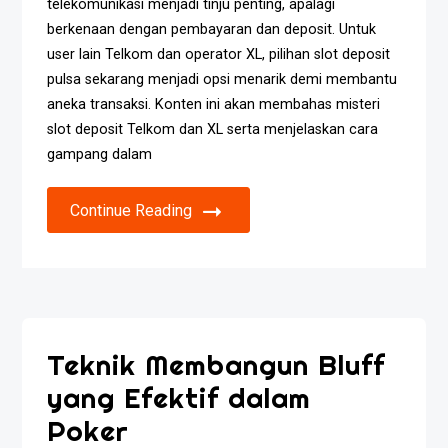
telekomunikasi menjadi tinju penting, apalagi
berkenaan dengan pembayaran dan deposit. Untuk
user lain Telkom dan operator XL, pilihan slot deposit
pulsa sekarang menjadi opsi menarik demi membantu
aneka transaksi. Konten ini akan membahas misteri
slot deposit Telkom dan XL serta menjelaskan cara
gampang dalam
Continue Reading
Teknik Membangun Bluff
yang Efektif dalam
Poker