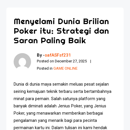
Menyelami Dunia Brilian
Poker itu: Strategi dan
Saran Paling Baik
By -
safASFsf231
Posted on
December 27, 2025
Posted in
GAME ONLINE
Dunia di dunia maya semakin meluas pesat sejalan
seiring kemajuan teknik terbaru serta bertambahnya
minat para pemain. Salah satunya platform yang
banyak diminati adalah Jenius Poker, yang Jenius
Poker, yang menawarkan memberikan berbagai
pengalaman yang menarik bagi para pecinta
permainan kartu ini. Dalam tulisan ini kami hendak