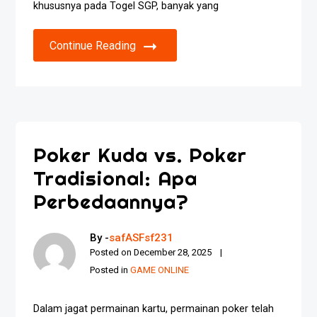
khususnya pada Togel SGP, banyak yang
Continue Reading
Poker Kuda vs. Poker
Tradisional: Apa
Perbedaannya?
By -
safASFsf231
Posted on
December 28, 2025
Posted in
GAME ONLINE
Dalam jagat permainan kartu, permainan poker telah