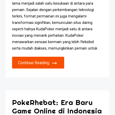
lama menjadi salah satu kesukaan di antara para
pemain. Sejalan dengan perkembangan teknologi
terkini, format permainan ini juga mengalami
transformasi signifikan, kemunculan situs daring
seperti halnya KudaPoker menjadi satu di antara
inovasi yang menarik perhatian. KudaPoker
menawarkan sensasi bermain yang lebih fleksibel
serta mudah diakses, memungkinkan pemain untuk
Continue Reading
PokeRhebat: Era Baru
Game Online di Indonesia