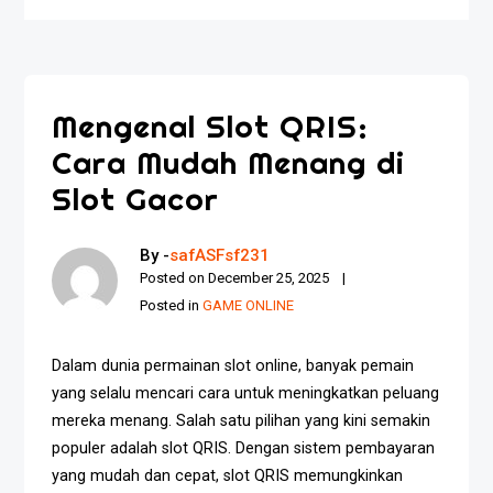
Mengenal Slot QRIS:
Cara Mudah Menang di
Slot Gacor
By -
safASFsf231
Posted on
December 25, 2025
Posted in
GAME ONLINE
Dalam dunia permainan slot online, banyak pemain
yang selalu mencari cara untuk meningkatkan peluang
mereka menang. Salah satu pilihan yang kini semakin
populer adalah slot QRIS. Dengan sistem pembayaran
yang mudah dan cepat, slot QRIS memungkinkan