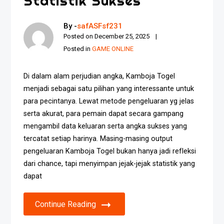
Statistik Sukses
By -
safASFsf231
Posted on
December 25, 2025
Posted in
GAME ONLINE
Di dalam alam perjudian angka, Kamboja Togel
menjadi sebagai satu pilihan yang interessante untuk
para pecintanya. Lewat metode pengeluaran yg jelas
serta akurat, para pemain dapat secara gampang
mengambil data keluaran serta angka sukses yang
tercatat setiap harinya. Masing-masing output
pengeluaran Kamboja Togel bukan hanya jadi refleksi
dari chance, tapi menyimpan jejak-jejak statistik yang
dapat
Continue Reading