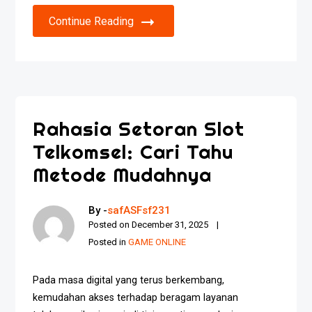
Continue Reading
Rahasia Setoran Slot
Telkomsel: Cari Tahu
Metode Mudahnya
By -
safASFsf231
Posted on
December 31, 2025
Posted in
GAME ONLINE
Pada masa digital yang terus berkembang,
kemudahan akses terhadap beragam layanan