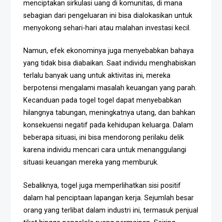
menciptakan sirkulasi uang di komunitas, di mana
sebagian dari pengeluaran ini bisa dialokasikan untuk
menyokong sehari-hari atau malahan investasi kecil.
Namun, efek ekonominya juga menyebabkan bahaya
yang tidak bisa diabaikan. Saat individu menghabiskan
terlalu banyak uang untuk aktivitas ini, mereka
berpotensi mengalami masalah keuangan yang parah.
Kecanduan pada togel togel dapat menyebabkan
hilangnya tabungan, meningkatnya utang, dan bahkan
konsekuensi negatif pada kehidupan keluarga. Dalam
beberapa situasi, ini bisa mendorong perilaku delik
karena individu mencari cara untuk menanggulangi
situasi keuangan mereka yang memburuk.
Sebaliknya, togel juga memperlihatkan sisi positif
dalam hal penciptaan lapangan kerja. Sejumlah besar
orang yang terlibat dalam industri ini, termasuk penjual