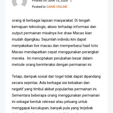
Posted on
June 15, 2026
Posted in
GAME ONLINE
orang di berbagai lapisan masyarakat. Di tengah
kemajuan teknologis, akses terhadap informasi dan
output permainan misalnya live draw Macao kian
mudah dijangkau. Sejumlah individu kini dapat
menyaksikan live macau dan memperbarui hasil toto
Macao mendapatkan cepat menggunakan perangkat
mereka . Ini menciptakan perubahan besar dalam
metode orang berinteraksi dengan permainan ini.
Tetapi, dampak sosial dari togel tidak dapat dipandang
secara sepintas. Ada berbagai sisi kebaikan dan
negatif yang timbul akibat popularitas permainan ini.
Sementara beberapa orang menggunakan permainan
ini sebagai bentuk rekreasi atau peluang untuk
menggapai kecukupan, banyak pula yang terjebak