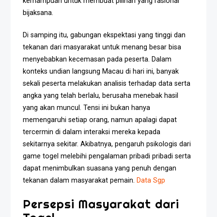
kemampuan untuk membuat pilihan yang rasional
bijaksana.
Di samping itu, gabungan ekspektasi yang tinggi dan
tekanan dari masyarakat untuk menang besar bisa
menyebabkan kecemasan pada peserta. Dalam
konteks undian langsung Macau di hari ini, banyak
sekali peserta melakukan analisis terhadap data serta
angka yang telah berlalu, berusaha menebak hasil
yang akan muncul. Tensi ini bukan hanya
memengaruhi setiap orang, namun apalagi dapat
tercermin di dalam interaksi mereka kepada
sekitarnya sekitar. Akibatnya, pengaruh psikologis dari
game togel melebihi pengalaman pribadi pribadi serta
dapat menimbulkan suasana yang penuh dengan
tekanan dalam masyarakat pemain.
Data Sgp
Persepsi Masyarakat dari