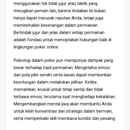
menggunakan trik tidak jujur atau taktik yang
merugikan pemain lain, karena tindakan ini bukan
hanya dapat merusak reputasi Anda, tetapi juga
meminimalisir kesenangan dalam permainan.
Bertindak jujur dan jelas dalam setiap permainan
adalah fondasi untuk menciptakan hubungan baik di
lingkungan poker online.
Psikologi dalam poker pun mempunyai dampak yang
besar terhadap hasil permainan. Mengetahui emosi
dan pola pikir sendiri serta lawan dapat memberikan
keuntungan dalam melakukan pilihan. Ketika
memainkan, krusial untuk tetap santai dan tidak
terbawa emosi, terutama saat menghadapi kekalahan.
Mengembangkan mental jiwa akan membantu Anda
untuk lebih konsentrasi dan strategis dalam bermain,
serta memperbaiki skill membaca kondisi dan pesaing.