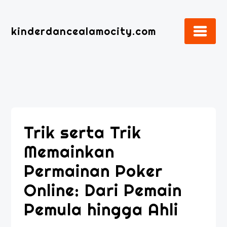
Skip
to
kinderdancealamocity.com
content
Trik serta Trik
Memainkan
Permainan Poker
Online: Dari Pemain
Pemula hingga Ahli