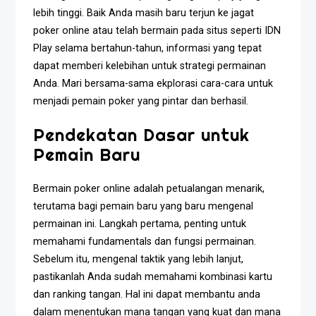
lebih tinggi. Baik Anda masih baru terjun ke jagat
poker online atau telah bermain pada situs seperti IDN
Play selama bertahun-tahun, informasi yang tepat
dapat memberi kelebihan untuk strategi permainan
Anda. Mari bersama-sama ekplorasi cara-cara untuk
menjadi pemain poker yang pintar dan berhasil.
Pendekatan Dasar untuk
Pemain Baru
Bermain poker online adalah petualangan menarik,
terutama bagi pemain baru yang baru mengenal
permainan ini. Langkah pertama, penting untuk
memahami fundamentals dan fungsi permainan.
Sebelum itu, mengenal taktik yang lebih lanjut,
pastikanlah Anda sudah memahami kombinasi kartu
dan ranking tangan. Hal ini dapat membantu anda
dalam menentukan mana tangan yang kuat dan mana